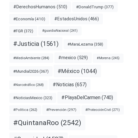
#DerechosHumanos
(510)
#DonaldTrump
(377)
#EstadosUnidos
(466)
#Economía
(410)
#FGR
(372)
#guardiaNacional
(241)
#Justicia
(1561)
#MaraLezama
(358)
#mexico
(529)
#MedioAmbiente
(284)
#Morena
(245)
#México
(1044)
#Mundial2026
(367)
#Noticias
(657)
#Narcotráfico
(268)
#PlayaDelCarmen
(740)
#NoticiasMexico
(323)
#Prevención
(297)
#ProtecciónCivil
(271)
#Política
(262)
#QuintanaRoo
(2542)