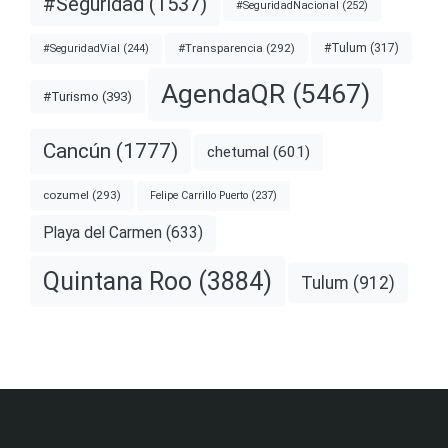
#Seguridad
(1537)
#SeguridadNacional
(252)
#Transparencia
(292)
#Tulum
(317)
#SeguridadVial
(244)
AgendaQR
(5467)
#Turismo
(393)
Cancún
(1777)
chetumal
(601)
cozumel
(293)
Felipe Carrillo Puerto
(237)
Playa del Carmen
(633)
Quintana Roo
(3884)
Tulum
(912)