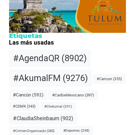
Etiquetas
Las más usadas
#AgendaQR
(8902)
#AkumalFM
(9276)
#Cancun
(355)
#Cancún
(592)
#CaribeMexicano
(397)
#CDMX
(343)
#Chetumal
(291)
#ClaudiaSheinbaum
(902)
#Deportes
(298)
#CrimenOrganizado
(282)