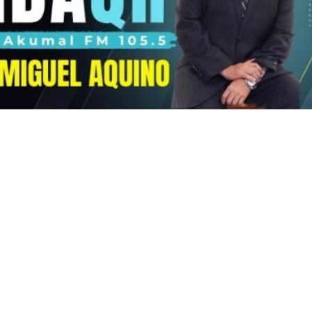
ón por
Salinas Pliego hace
e vendedora de
invitación a Luis Cárdenas
uebla, por 90
tras su salida de MVS