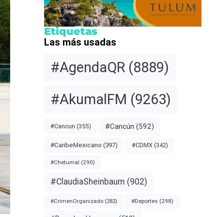
Etiquetas
Las más usadas
#AgendaQR
(8889)
#AkumalFM
(9263)
#Cancún
(592)
#Cancun
(355)
#CDMX
(342)
#CaribeMexicano
(397)
#Chetumal
(290)
#ClaudiaSheinbaum
(902)
#Deportes
(298)
#CrimenOrganizado
(282)