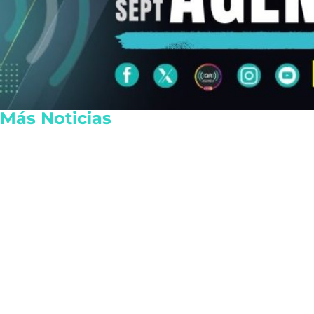
Más Noticias
Autoridades intensifican los
Consternaci
retenes de motocicletas en
asesinato d
Cancún para sancionar
82 años en P
irregularidades
pesos