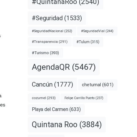
#QuintanaRoo
(2540)
#Seguridad
(1533)
#SeguridadNacional
(252)
#SeguridadVial
(244)
s
#Transparencia
(291)
#Tulum
(315)
#Turismo
(393)
AgendaQR
(5467)
Cancún
(1777)
chetumal
(601)
a
cozumel
(293)
Felipe Carrillo Puerto
(237)
res
Playa del Carmen
(633)
Quintana Roo
(3884)