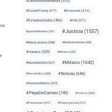
#DerechosHumanos
(510)
#Economía
(410)
#DonaldTrump
(377)
#EstadosUnidos
(466)
#FGR
(371)
vos
#Justicia
(1557)
#guardiaNacional
(241)
#MaraLezama
(358)
#MedioAmbiente
(283)
#mexico
(529)
#Morena
(245)
e
#México
(1042)
#Mundial2026
(367)
#Noticias
(646)
#Narcotráfico
(268)
#NoticiasMexico
(323)
#PlayaDelCarmen
(740)
#Política
(262)
#Prevención
(297)
#ProtecciónCivil
(271)