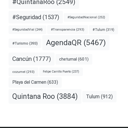
#QuintanaRoo
(2549)
#Seguridad
(1537)
#SeguridadNacional
(252)
#Transparencia
(293)
#Tulum
(319)
#SeguridadVial
(244)
AgendaQR
(5467)
#Turismo
(393)
Cancún
(1777)
chetumal
(601)
cozumel
(293)
Felipe Carrillo Puerto
(237)
Playa del Carmen
(633)
Quintana Roo
(3884)
Tulum
(912)