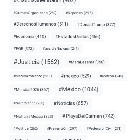
#ClaudiaSheinbaum
(902)
#Deportes
(298)
#CrimenOrganizado
(282)
#DerechosHumanos
(511)
#DonaldTrump
(377)
#EstadosUnidos
(466)
#Economía
(410)
#FGR
(373)
#guardiaNacional
(241)
#Justicia
(1562)
#MaraLezama
(358)
#mexico
(529)
#MedioAmbiente
(285)
#Morena
(245)
#México
(1044)
#Mundial2026
(367)
#Noticias
(657)
#Narcotráfico
(268)
#PlayaDelCarmen
(742)
#NoticiasMexico
(323)
#Prevención
(297)
#ProtecciónCivil
(271)
#Política
(262)