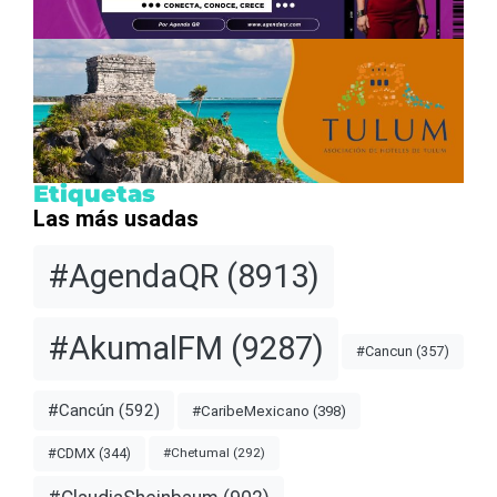
Etiquetas
Las más usadas
#AgendaQR
(8913)
#AkumalFM
(9287)
#Cancun
(357)
#Cancún
(592)
#CaribeMexicano
(398)
#CDMX
(344)
#Chetumal
(292)