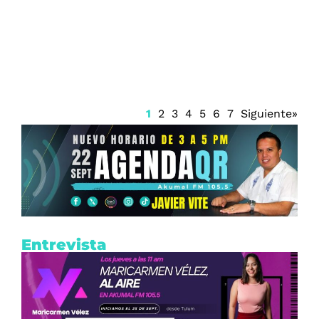
Quintana Roo vigila posible formación
de dos zonas de baja presión en el
Atlántico
1
2
3
4
5
6
7
Siguiente»
Entrevista