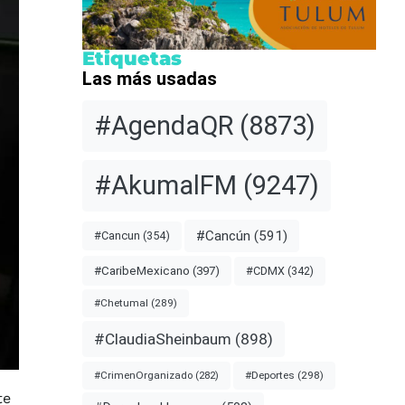
Etiquetas
Las más usadas
#AgendaQR
(8873)
#AkumalFM
(9247)
#Cancún
(591)
#Cancun
(354)
#CDMX
(342)
#CaribeMexicano
(397)
#Chetumal
(289)
#ClaudiaSheinbaum
(898)
#Deportes
(298)
#CrimenOrganizado
(282)
te