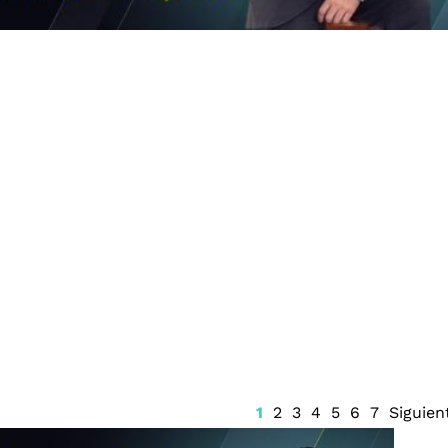
Guerrero a
Firma Trump decreto sobre
isco Rabadán
ciudadanía por nacimiento
a de feminicidio
1
2
3
4
5
6
7
Siguien