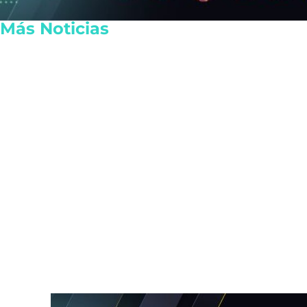
Más Noticias
Crisis diplomática entre
Detienen en 
Argentina y Brasil provoca
Jorge Franc
el retiro de embajadores
por tentativ