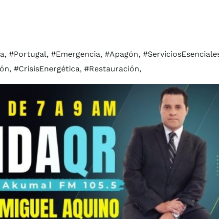
 #Portugal, #Emergencia, #Apagón, #ServiciosEsenciales
ón, #CrisisEnergética, #Restauración,