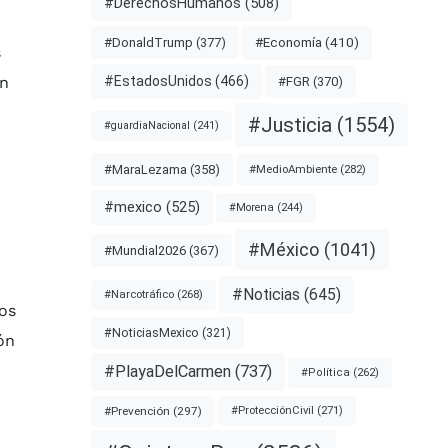
#DerechosHumanos
(508)
#Economía
(410)
#DonaldTrump
(377)
s
#EstadosUnidos
(466)
an
#FGR
(370)
#Justicia
(1554)
#guardiaNacional
(241)
#MaraLezama
(358)
#MedioAmbiente
(282)
#mexico
(525)
#Morena
(244)
#México
(1041)
#Mundial2026
(367)
#Noticias
(645)
#Narcotráfico
(268)
os
#NoticiasMexico
(321)
ón
#PlayaDelCarmen
(737)
#Política
(262)
#Prevención
(297)
#ProtecciónCivil
(271)