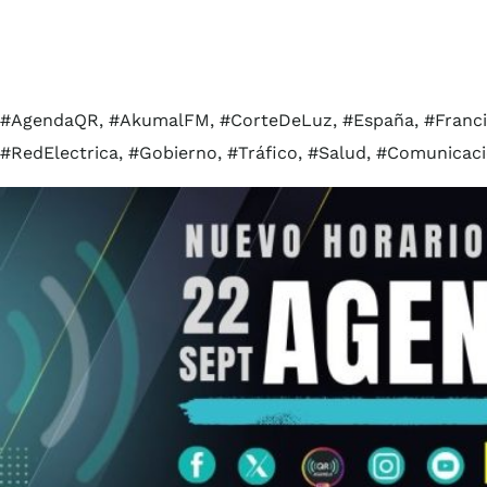
#AgendaQR, #AkumalFM, #CorteDeLuz, #España, #Francia,
#RedElectrica, #Gobierno, #Tráfico, #Salud, #Comunicaci