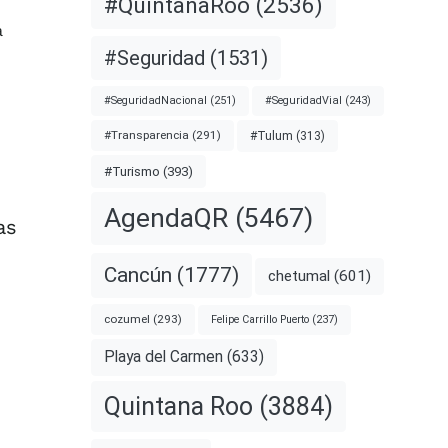
#QuintanaRoo
(2536)
a
#Seguridad
(1531)
#SeguridadNacional
(251)
#SeguridadVial
(243)
#Transparencia
(291)
#Tulum
(313)
#Turismo
(393)
AgendaQR
(5467)
as
Cancún
(1777)
chetumal
(601)
cozumel
(293)
Felipe Carrillo Puerto
(237)
Playa del Carmen
(633)
Quintana Roo
(3884)