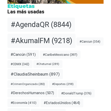
Etiquetas
Las más usadas
#AgendaQR
(8844)
#AkumalFM
(9218)
#Cancun
(354)
#Cancún
(591)
#CaribeMexicano
(397)
#CDMX
(342)
#Chetumal
(289)
#ClaudiaSheinbaum
(897)
#Deportes
(298)
#CrimenOrganizado
(282)
#DerechosHumanos
(507)
#DonaldTrump
(376)
#EstadosUnidos
(464)
#Economía
(410)