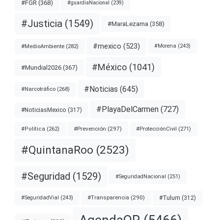
#FGR
(368)
#guardiaNacional
(239)
#Justicia
(1549)
#MaraLezama
(358)
#mexico
(523)
#MedioAmbiente
(282)
#Morena
(243)
#México
(1041)
#Mundial2026
(367)
#Noticias
(645)
#Narcotráfico
(268)
#PlayaDelCarmen
(727)
#NoticiasMexico
(317)
#Prevención
(297)
#ProtecciónCivil
(271)
#Política
(262)
#QuintanaRoo
(2523)
#Seguridad
(1529)
#SeguridadNacional
(251)
#Transparencia
(290)
#Tulum
(312)
#SeguridadVial
(243)