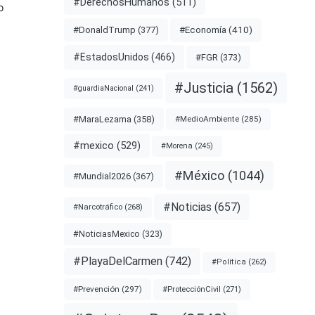
#DerechosHumanos
(511)
o
#Economía
(410)
#DonaldTrump
(377)
#EstadosUnidos
(466)
#FGR
(373)
#Justicia
(1562)
#guardiaNacional
(241)
#MaraLezama
(358)
#MedioAmbiente
(285)
#mexico
(529)
#Morena
(245)
#México
(1044)
#Mundial2026
(367)
#Noticias
(657)
#Narcotráfico
(268)
#NoticiasMexico
(323)
#PlayaDelCarmen
(742)
#Política
(262)
#Prevención
(297)
#ProtecciónCivil
(271)