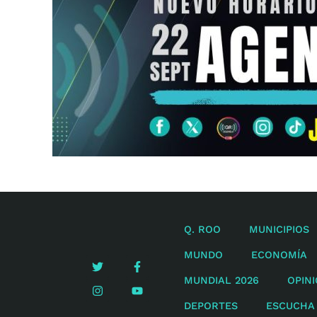
Q. ROO
MUNICIPIOS
MUNDO
ECONOMÍA
MUNDIAL 2026
OPIN
DEPORTES
ESCUCHA