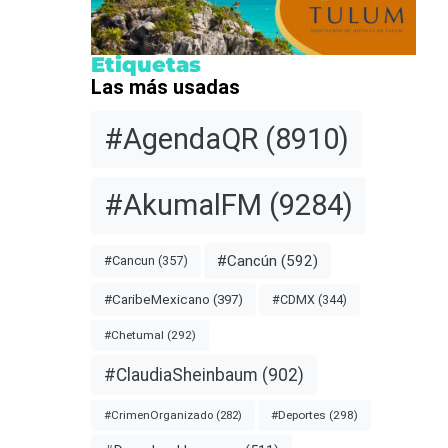
Etiquetas
Las más usadas
#AgendaQR
(8910)
#AkumalFM
(9284)
#Cancún
(592)
#Cancun
(357)
#CDMX
(344)
#CaribeMexicano
(397)
#Chetumal
(292)
#ClaudiaSheinbaum
(902)
#Deportes
(298)
#CrimenOrganizado
(282)