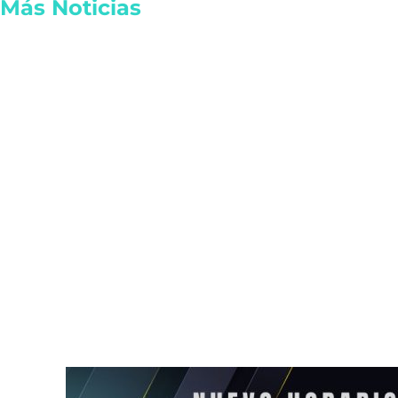
Más Noticias
Lanzan tarjeta de
Cae apodera
descuentos Somos Tulum
por red de c
para reactivar la economía
combustible
local