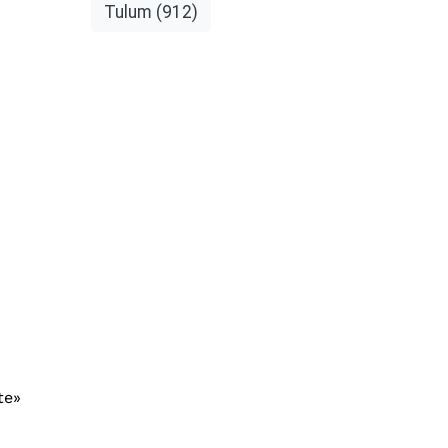
Tulum
(912)
te»