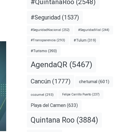
#QuintanaRoo
(2548)
#Seguridad
(1537)
#SeguridadNacional
(252)
#SeguridadVial
(244)
#Transparencia
(293)
#Tulum
(319)
#Turismo
(393)
AgendaQR
(5467)
Cancún
(1777)
chetumal
(601)
cozumel
(293)
Felipe Carrillo Puerto
(237)
Playa del Carmen
(633)
Quintana Roo
(3884)