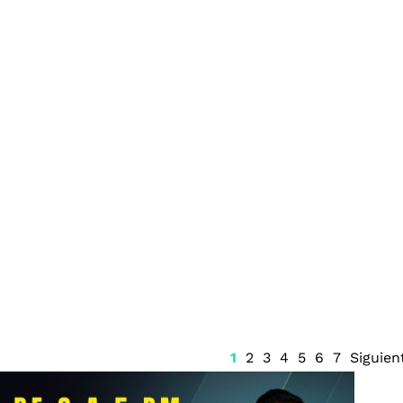
da de Ingemar
Juzgado emite suspensión
ontrabando de
del Sistema Anticorrupción
Quintana Roo y frena
renovación del CPC
1
2
3
4
5
6
7
Siguien