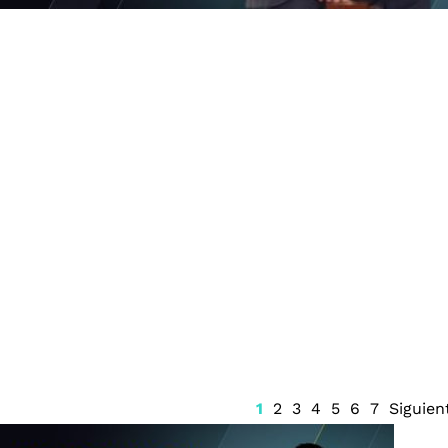
detención en
Sindicato de Buzos del
un presunto
Caribe alerta boicot en
ista armado
Cozumel por cobro
excesivo de Aduanas
1
2
3
4
5
6
7
Siguien