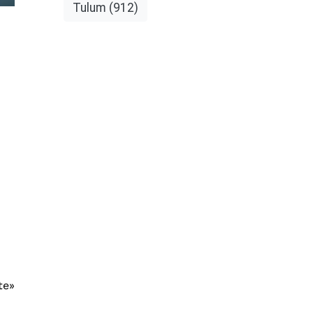
Tulum
(912)
te»