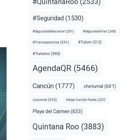
#QuintanaRoo
(2533)
#Seguridad
(1530)
#SeguridadNacional
(251)
#SeguridadVial
(243)
#Transparencia
(291)
#Tulum
(312)
#Turismo
(393)
AgendaQR
(5466)
Cancún
(1777)
chetumal
(601)
cozumel
(293)
Felipe Carrillo Puerto
(237)
Playa del Carmen
(633)
Quintana Roo
(3883)