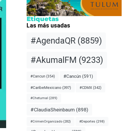
Etiquetas
Las más usadas
#AgendaQR
(8859)
#AkumalFM
(9233)
#Cancún
(591)
#Cancun
(354)
#CDMX
(342)
#CaribeMexicano
(397)
#Chetumal
(289)
#ClaudiaSheinbaum
(898)
#Deportes
(298)
#CrimenOrganizado
(282)