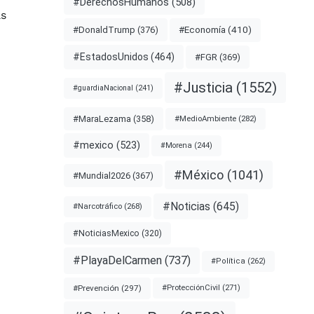
#DerechosHumanos
(508)
as
#Economía
(410)
#DonaldTrump
(376)
#EstadosUnidos
(464)
#FGR
(369)
#Justicia
(1552)
#guardiaNacional
(241)
#MaraLezama
(358)
#MedioAmbiente
(282)
#mexico
(523)
#Morena
(244)
#México
(1041)
#Mundial2026
(367)
#Noticias
(645)
#Narcotráfico
(268)
#NoticiasMexico
(320)
#PlayaDelCarmen
(737)
#Política
(262)
#Prevención
(297)
#ProtecciónCivil
(271)