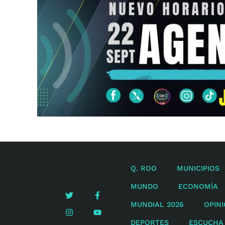
Q. ROO
MUNICIPIOS
MUNDO
ECONOMÍA
MUNDIAL 2026
OPIN
DEPORTES
ESCUCHA