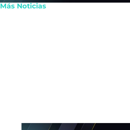
Más Noticias
La FGE revela millonaria
Realizan la 
extorsión en Michoacán
Cozumel de 
vinculada al homicidio de
narcomenud
Carlos Manzo