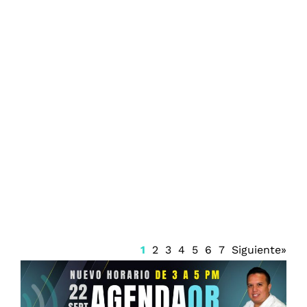
El gobierno de México y Perú reanuda
nexos diplomáticos oficiales
1
2
3
4
5
6
7
Siguiente»