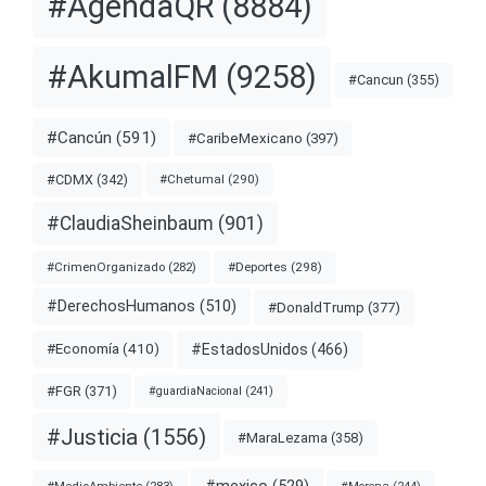
#AgendaQR
(8884)
#AkumalFM
(9258)
#Cancun
(355)
#Cancún
(591)
#CaribeMexicano
(397)
#CDMX
(342)
#Chetumal
(290)
#ClaudiaSheinbaum
(901)
#Deportes
(298)
#CrimenOrganizado
(282)
#DerechosHumanos
(510)
#DonaldTrump
(377)
#EstadosUnidos
(466)
#Economía
(410)
#FGR
(371)
#guardiaNacional
(241)
#Justicia
(1556)
#MaraLezama
(358)
#mexico
(529)