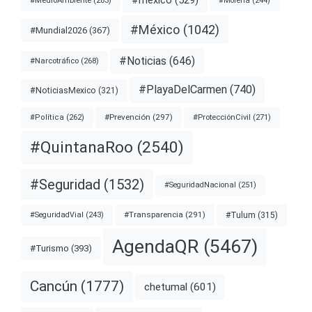
#MedioAmbiente
(283)
#Morena
(244)
#México
(1042)
#Mundial2026
(367)
#Noticias
(646)
#Narcotráfico
(268)
#PlayaDelCarmen
(740)
#NoticiasMexico
(321)
#Prevención
(297)
#ProtecciónCivil
(271)
#Política
(262)
#QuintanaRoo
(2540)
#Seguridad
(1532)
#SeguridadNacional
(251)
#Transparencia
(291)
#Tulum
(315)
#SeguridadVial
(243)
AgendaQR
(5467)
#Turismo
(393)
Cancún
(1777)
chetumal
(601)