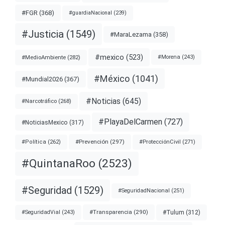
#FGR
(368)
#guardiaNacional
(239)
#Justicia
(1549)
#MaraLezama
(358)
#mexico
(523)
#MedioAmbiente
(282)
#Morena
(243)
#México
(1041)
#Mundial2026
(367)
#Noticias
(645)
#Narcotráfico
(268)
#PlayaDelCarmen
(727)
#NoticiasMexico
(317)
#Prevención
(297)
#ProtecciónCivil
(271)
#Política
(262)
#QuintanaRoo
(2523)
#Seguridad
(1529)
#SeguridadNacional
(251)
#Transparencia
(290)
#Tulum
(312)
#SeguridadVial
(243)