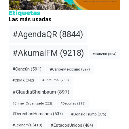
Etiquetas
Las más usadas
#AgendaQR
(8844)
#AkumalFM
(9218)
#Cancun
(354)
#Cancún
(591)
#CaribeMexicano
(397)
#CDMX
(342)
#Chetumal
(289)
#ClaudiaSheinbaum
(897)
#Deportes
(298)
#CrimenOrganizado
(282)
#DerechosHumanos
(507)
#DonaldTrump
(376)
#EstadosUnidos
(464)
#Economía
(410)