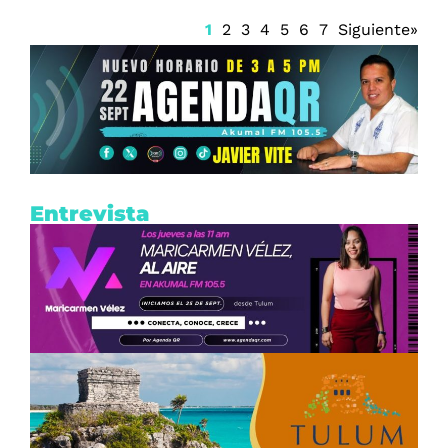
1
2
3
4
5
6
7
Siguiente»
Entrevista