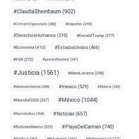
#ClaudiaSheinbaum
(902)
#Deportes
(298)
#CrimenOrganizado
(282)
#DerechosHumanos
(510)
#DonaldTrump
(377)
#EstadosUnidos
(466)
#Economía
(410)
#FGR
(372)
#guardiaNacional
(241)
#Justicia
(1561)
#MaraLezama
(358)
#mexico
(529)
#MedioAmbiente
(284)
#Morena
(245)
#México
(1044)
#Mundial2026
(367)
#Noticias
(657)
#Narcotráfico
(268)
#PlayaDelCarmen
(740)
#NoticiasMexico
(323)
#Prevención
(297)
#ProtecciónCivil
(271)
#Política
(262)