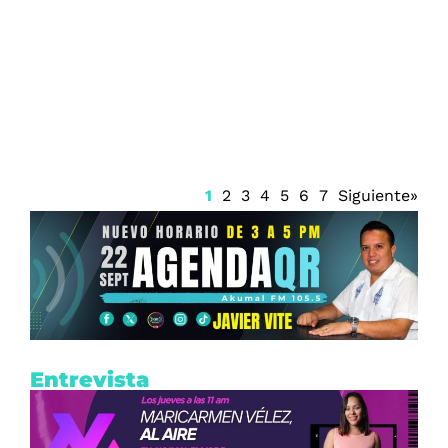
Prisión preventiva para Ángel Aguirre
1
2
3
4
5
6
7
Siguiente»
Entrevista