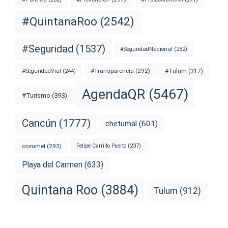
#QuintanaRoo
(2542)
#Seguridad
(1537)
#SeguridadNacional
(252)
#Transparencia
(292)
#Tulum
(317)
#SeguridadVial
(244)
AgendaQR
(5467)
#Turismo
(393)
Cancún
(1777)
chetumal
(601)
cozumel
(293)
Felipe Carrillo Puerto
(237)
Playa del Carmen
(633)
Quintana Roo
(3884)
Tulum
(912)