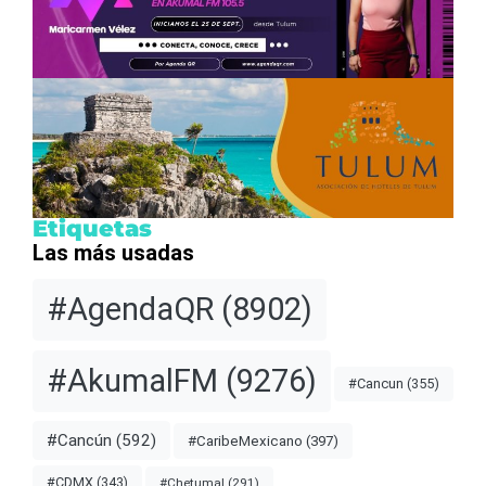
Etiquetas
Las más usadas
#AgendaQR
(8902)
#AkumalFM
(9276)
#Cancun
(355)
#Cancún
(592)
#CaribeMexicano
(397)
#CDMX
(343)
#Chetumal
(291)