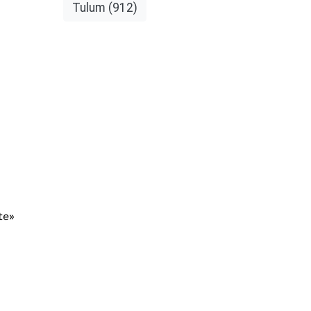
Tulum
(912)
te»