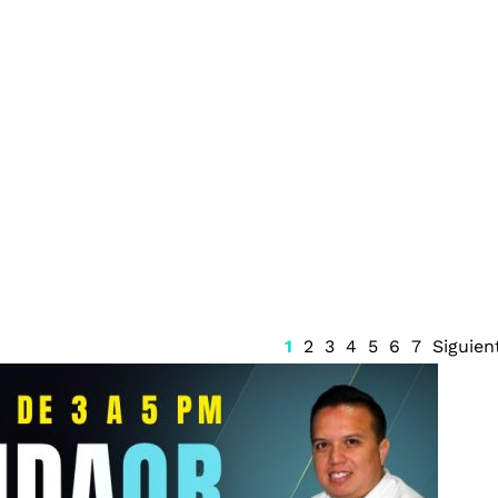
Guerrero a
Firma Trump decreto sobre
isco Rabadán
ciudadanía por nacimiento
a de feminicidio
1
2
3
4
5
6
7
Siguien