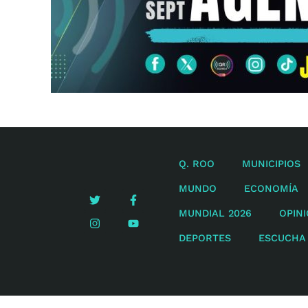
Q. ROO
MUNICIPIOS
MUNDO
ECONOMÍA
MUNDIAL 2026
OPIN
DEPORTES
ESCUCHA