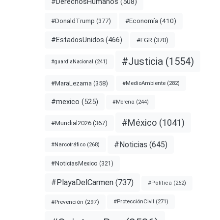
#DerechosHumanos
(508)
#Economía
(410)
#DonaldTrump
(377)
#EstadosUnidos
(466)
#FGR
(370)
#Justicia
(1554)
#guardiaNacional
(241)
#MaraLezama
(358)
#MedioAmbiente
(282)
#mexico
(525)
#Morena
(244)
#México
(1041)
#Mundial2026
(367)
#Noticias
(645)
#Narcotráfico
(268)
#NoticiasMexico
(321)
#PlayaDelCarmen
(737)
#Política
(262)
#Prevención
(297)
#ProtecciónCivil
(271)