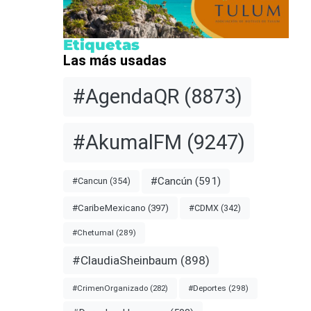
Etiquetas
Las más usadas
#AgendaQR
(8873)
#AkumalFM
(9247)
#Cancún
(591)
#Cancun
(354)
#CDMX
(342)
#CaribeMexicano
(397)
#Chetumal
(289)
#ClaudiaSheinbaum
(898)
#Deportes
(298)
#CrimenOrganizado
(282)