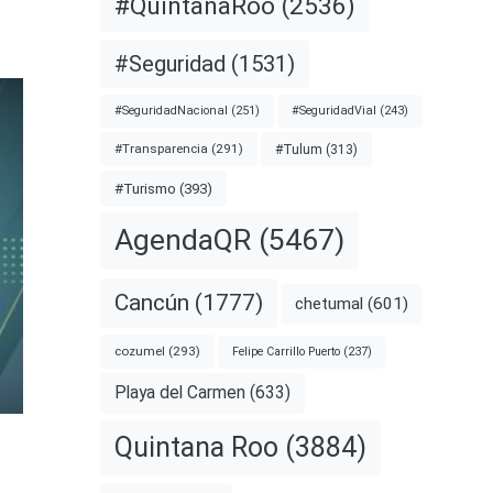
#QuintanaRoo
(2536)
#Seguridad
(1531)
#SeguridadNacional
(251)
#SeguridadVial
(243)
#Transparencia
(291)
#Tulum
(313)
#Turismo
(393)
AgendaQR
(5467)
Cancún
(1777)
chetumal
(601)
cozumel
(293)
Felipe Carrillo Puerto
(237)
Playa del Carmen
(633)
Quintana Roo
(3884)