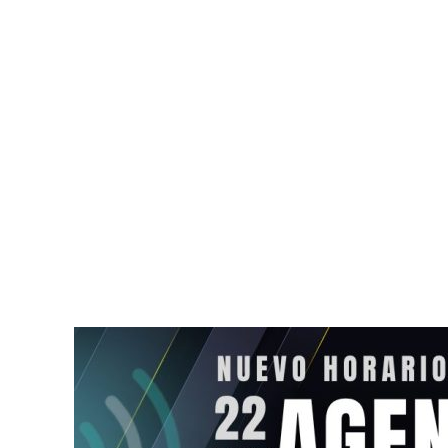
Crisis diplomática entre
Detienen en 
Argentina y Brasil provoca
Jorge Franc
el retiro de embajadores
por tentativ