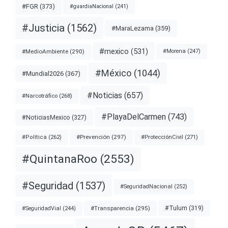
#FGR
(373)
#guardiaNacional
(241)
#Justicia
(1562)
#MaraLezama
(359)
#mexico
(531)
#MedioAmbiente
(290)
#Morena
(247)
#México
(1044)
#Mundial2026
(367)
#Noticias
(657)
#Narcotráfico
(268)
#PlayaDelCarmen
(743)
#NoticiasMexico
(327)
#Prevención
(297)
#ProtecciónCivil
(271)
#Política
(262)
#QuintanaRoo
(2553)
#Seguridad
(1537)
#SeguridadNacional
(252)
#Transparencia
(295)
#Tulum
(319)
#SeguridadVial
(244)