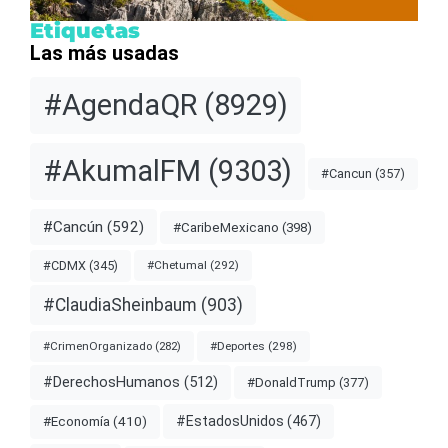
Etiquetas
Las más usadas
#AgendaQR
(8929)
#AkumalFM
(9303)
#Cancun
(357)
#Cancún
(592)
#CaribeMexicano
(398)
#CDMX
(345)
#Chetumal
(292)
#ClaudiaSheinbaum
(903)
#Deportes
(298)
#CrimenOrganizado
(282)
#DerechosHumanos
(512)
#DonaldTrump
(377)
#EstadosUnidos
(467)
#Economía
(410)