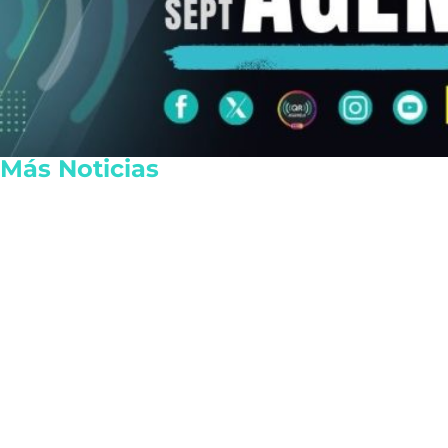
Más Noticias
Playa del Carmen fortalece
UNAM cancel
su Protección Civil con
millonario tr
propuestas ciudadanas en
irregularida
el Plan Municipal
examen de li