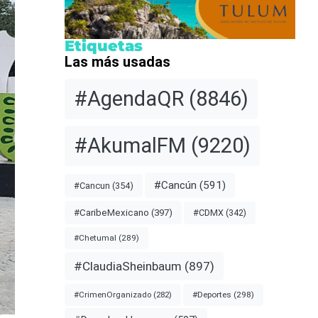
Etiquetas
Las más usadas
#AgendaQR
(8846)
#AkumalFM
(9220)
#Cancún
(591)
#Cancun
(354)
#CDMX
(342)
#CaribeMexicano
(397)
#Chetumal
(289)
#ClaudiaSheinbaum
(897)
#Deportes
(298)
#CrimenOrganizado
(282)