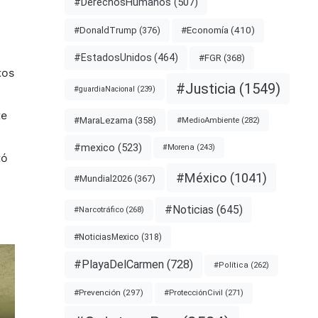
#DerechosHumanos
(507)
#Economía
(410)
#DonaldTrump
(376)
#EstadosUnidos
(464)
#FGR
(368)
tos
#Justicia
(1549)
#guardiaNacional
(239)
te
#MaraLezama
(358)
#MedioAmbiente
(282)
#mexico
(523)
#Morena
(243)
tó
#México
(1041)
#Mundial2026
(367)
#Noticias
(645)
#Narcotráfico
(268)
#NoticiasMexico
(318)
#PlayaDelCarmen
(728)
#Política
(262)
#Prevención
(297)
#ProtecciónCivil
(271)