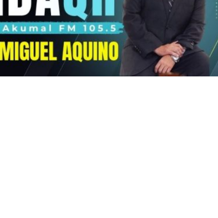
a contrato
Alerta por clima en
as
Quintana Roo: Onda
des en el
tropical 25 provocará lluvias
cenciatura de
fuertes este 6 de agosto