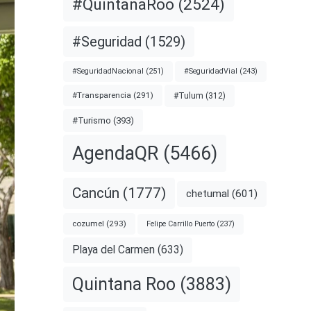
#QuintanaRoo
(2524)
#Seguridad
(1529)
#SeguridadNacional
(251)
#SeguridadVial
(243)
#Transparencia
(291)
#Tulum
(312)
#Turismo
(393)
AgendaQR
(5466)
Cancún
(1777)
chetumal
(601)
cozumel
(293)
Felipe Carrillo Puerto
(237)
Playa del Carmen
(633)
Quintana Roo
(3883)