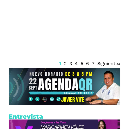
Incrementan las alertas sanitarias por
infecciones bacterianas en estados de la
Costa del Golfo
1
2
3
4
5
6
7
Siguiente»
Entrevista