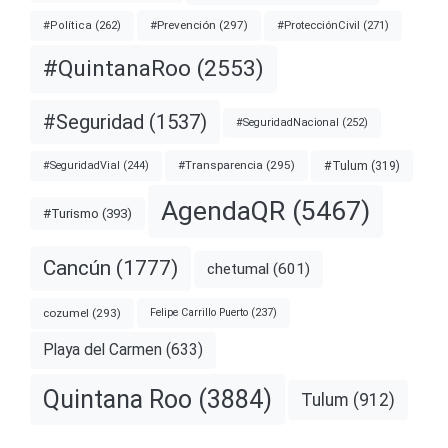
#Prevención
(297)
#ProtecciónCivil
(271)
#Política
(262)
#QuintanaRoo
(2553)
#Seguridad
(1537)
#SeguridadNacional
(252)
#Transparencia
(295)
#Tulum
(319)
#SeguridadVial
(244)
AgendaQR
(5467)
#Turismo
(393)
Cancún
(1777)
chetumal
(601)
cozumel
(293)
Felipe Carrillo Puerto
(237)
Playa del Carmen
(633)
Quintana Roo
(3884)
Tulum
(912)