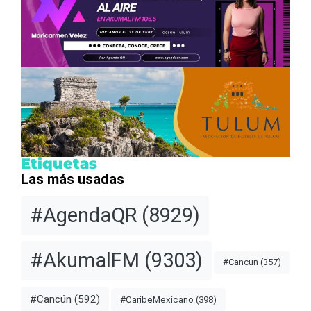
Etiquetas
Las más usadas
#AgendaQR
(8929)
#AkumalFM
(9303)
#Cancun
(357)
#Cancún
(592)
#CaribeMexicano
(398)