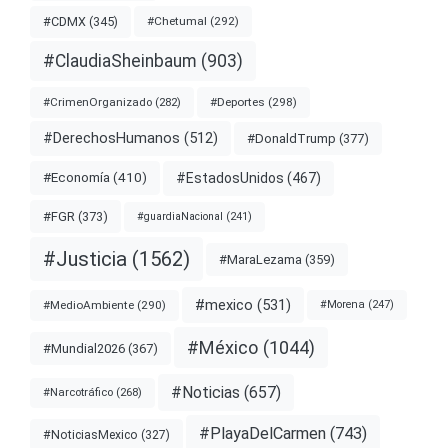
#CDMX
(345)
#Chetumal
(292)
#ClaudiaSheinbaum
(903)
#Deportes
(298)
#CrimenOrganizado
(282)
#DerechosHumanos
(512)
#DonaldTrump
(377)
#EstadosUnidos
(467)
#Economía
(410)
#FGR
(373)
#guardiaNacional
(241)
#Justicia
(1562)
#MaraLezama
(359)
#mexico
(531)
#MedioAmbiente
(290)
#Morena
(247)
#México
(1044)
#Mundial2026
(367)
#Noticias
(657)
#Narcotráfico
(268)
#PlayaDelCarmen
(743)
#NoticiasMexico
(327)