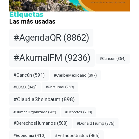
Etiquetas
Las más usadas
#AgendaQR
(8862)
#AkumalFM
(9236)
#Cancun
(354)
#Cancún
(591)
#CaribeMexicano
(397)
#CDMX
(342)
#Chetumal
(289)
#ClaudiaSheinbaum
(898)
#Deportes
(298)
#CrimenOrganizado
(282)
#DerechosHumanos
(508)
#DonaldTrump
(376)
#EstadosUnidos
(465)
#Economía
(410)