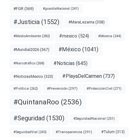
#FGR
(369)
#guardiaNacional
(241)
#Justicia
(1552)
#MaraLezama
(358)
#mexico
(524)
#MedioAmbiente
(282)
#Morena
(244)
#México
(1041)
#Mundial2026
(367)
#Noticias
(645)
#Narcotráfico
(268)
#PlayaDelCarmen
(737)
#NoticiasMexico
(320)
#Prevención
(297)
#ProtecciónCivil
(271)
#Política
(262)
#QuintanaRoo
(2536)
#Seguridad
(1530)
#SeguridadNacional
(251)
#Transparencia
(291)
#Tulum
(313)
#SeguridadVial
(243)