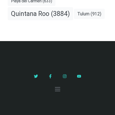
Playa del Carmen
(633)
Quintana Roo
(3884)
Tulum
(912)