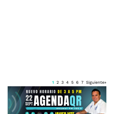
Prisión preventiva para Ángel Aguirre
1
2
3
4
5
6
7
Siguiente»