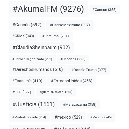
#AkumalFM
(9276)
#Cancun
(355)
#Cancún
(592)
#CaribeMexicano
(397)
#CDMX
(343)
#Chetumal
(291)
#ClaudiaSheinbaum
(902)
#Deportes
(298)
#CrimenOrganizado
(282)
#DerechosHumanos
(510)
#DonaldTrump
(377)
#EstadosUnidos
(466)
#Economía
(410)
#FGR
(372)
#guardiaNacional
(241)
#Justicia
(1561)
#MaraLezama
(358)
#mexico
(529)
#MedioAmbiente
(284)
#Morena
(245)