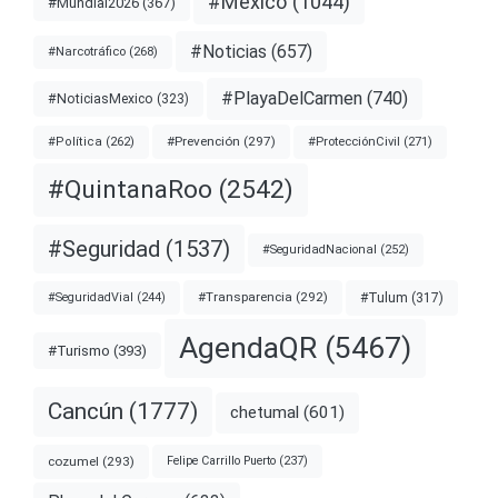
#México
(1044)
#Mundial2026
(367)
#Noticias
(657)
#Narcotráfico
(268)
#PlayaDelCarmen
(740)
#NoticiasMexico
(323)
#Prevención
(297)
#ProtecciónCivil
(271)
#Política
(262)
#QuintanaRoo
(2542)
#Seguridad
(1537)
#SeguridadNacional
(252)
#Transparencia
(292)
#Tulum
(317)
#SeguridadVial
(244)
AgendaQR
(5467)
#Turismo
(393)
Cancún
(1777)
chetumal
(601)
cozumel
(293)
Felipe Carrillo Puerto
(237)