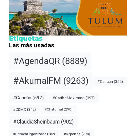
Etiquetas
Las más usadas
#AgendaQR
(8889)
#AkumalFM
(9263)
#Cancun
(355)
#Cancún
(592)
#CaribeMexicano
(397)
#CDMX
(342)
#Chetumal
(290)
#ClaudiaSheinbaum
(902)
#Deportes
(298)
#CrimenOrganizado
(282)