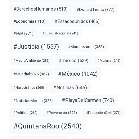
#DerechosHumanos
(510)
#DonaldTrump
(377)
#EstadosUnidos
(466)
#Economía
(410)
#FGR
(371)
#guardiaNacional
(241)
#Justicia
(1557)
#MaraLezama
(358)
#mexico
(529)
#MedioAmbiente
(283)
#Morena
(245)
#México
(1042)
#Mundial2026
(367)
#Noticias
(646)
#Narcotráfico
(268)
#PlayaDelCarmen
(740)
#NoticiasMexico
(323)
#Prevención
(297)
#ProtecciónCivil
(271)
#Política
(262)
#QuintanaRoo
(2540)