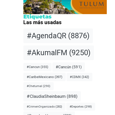
Etiquetas
Las más usadas
#AgendaQR
(8876)
#AkumalFM
(9250)
#Cancún
(591)
#Cancun
(355)
#CDMX
(342)
#CaribeMexicano
(397)
#Chetumal
(290)
#ClaudiaSheinbaum
(898)
#Deportes
(298)
#CrimenOrganizado
(282)