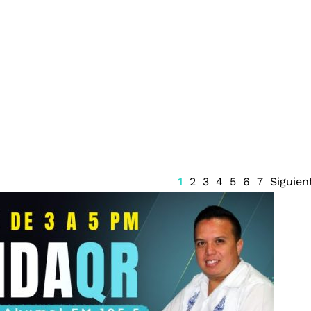
 reanudación de
Pronostican lluvias fuertes
es diplomáticas
y calor extremo por el clima
 y Perú
en Quintana Roo
1
2
3
4
5
6
7
Siguien