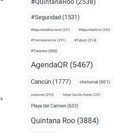
#QuintanaRoo
(2538)
#Seguridad
(1531)
#SeguridadNacional
(251)
#SeguridadVial
(243)
#Transparencia
(291)
#Tulum
(314)
#Turismo
(393)
AgendaQR
(5467)
Cancún
(1777)
chetumal
(601)
cozumel
(293)
Felipe Carrillo Puerto
(237)
os
Playa del Carmen
(633)
Quintana Roo
(3884)