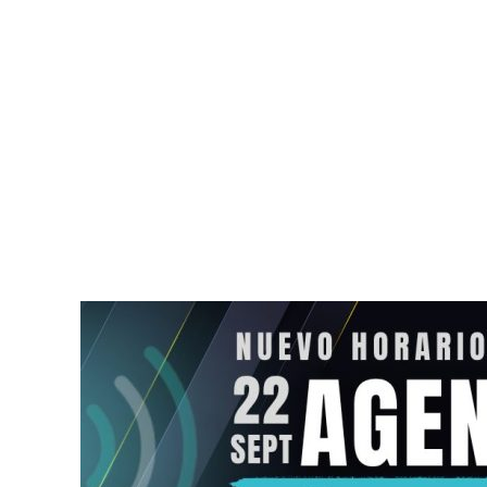
Tulum debutará en el
Anuncian la
evento internacional World
las relacion
Wellness Weekend 2026
entre México