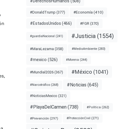
#DerechosHumanos
(508)
#Economía
(410)
#DonaldTrump
(377)
ó
ón
#EstadosUnidos
(466)
#FGR
(370)
#Justicia
(1554)
#guardiaNacional
(241)
#MaraLezama
(358)
#MedioAmbiente
(283)
#mexico
(526)
#Morena
(244)
#México
(1041)
#Mundial2026
(367)
es,
#Noticias
(645)
#Narcotráfico
(268)
#NoticiasMexico
(321)
#PlayaDelCarmen
(738)
#Política
(262)
#Prevención
(297)
#ProtecciónCivil
(271)
ha