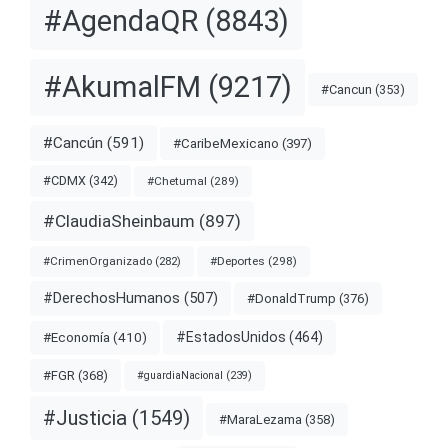
#AgendaQR
(8843)
#AkumalFM
(9217)
#Cancun
(353)
#Cancún
(591)
#CaribeMexicano
(397)
#CDMX
(342)
#Chetumal
(289)
#ClaudiaSheinbaum
(897)
#Deportes
(298)
#CrimenOrganizado
(282)
#DerechosHumanos
(507)
#DonaldTrump
(376)
#EstadosUnidos
(464)
#Economía
(410)
#FGR
(368)
#guardiaNacional
(239)
#Justicia
(1549)
#MaraLezama
(358)