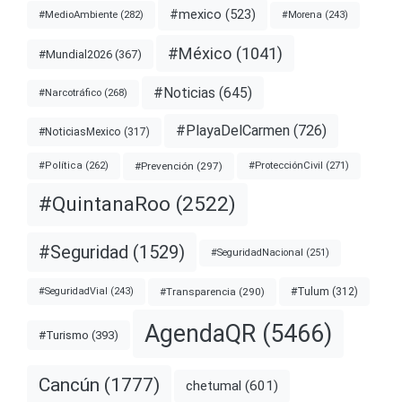
#mexico
(523)
#MedioAmbiente
(282)
#Morena
(243)
#México
(1041)
#Mundial2026
(367)
#Noticias
(645)
#Narcotráfico
(268)
#PlayaDelCarmen
(726)
#NoticiasMexico
(317)
#Prevención
(297)
#ProtecciónCivil
(271)
#Política
(262)
#QuintanaRoo
(2522)
#Seguridad
(1529)
#SeguridadNacional
(251)
#Transparencia
(290)
#Tulum
(312)
#SeguridadVial
(243)
AgendaQR
(5466)
#Turismo
(393)
Cancún
(1777)
chetumal
(601)