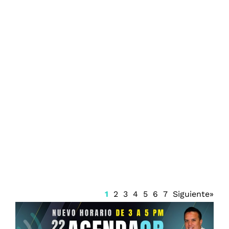
AICM inicia fase dos de remodelación
1
2
3
4
5
6
7
Siguiente»