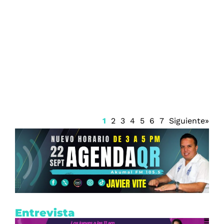
Reactivan las actividades de EE.UU. en
Michoacán por seguridad
1
2
3
4
5
6
7
Siguiente»
Entrevista