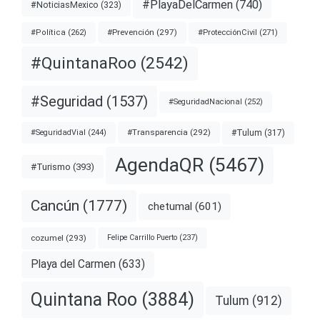
#PlayaDelCarmen
(740)
#NoticiasMexico
(323)
#Prevención
(297)
#ProtecciónCivil
(271)
#Política
(262)
#QuintanaRoo
(2542)
#Seguridad
(1537)
#SeguridadNacional
(252)
#Transparencia
(292)
#Tulum
(317)
#SeguridadVial
(244)
AgendaQR
(5467)
#Turismo
(393)
Cancún
(1777)
chetumal
(601)
cozumel
(293)
Felipe Carrillo Puerto
(237)
Playa del Carmen
(633)
Quintana Roo
(3884)
Tulum
(912)