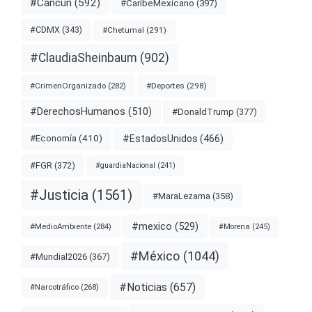
#Cancún
(592)
#CaribeMexicano
(397)
#CDMX
(343)
#Chetumal
(291)
#ClaudiaSheinbaum
(902)
#Deportes
(298)
#CrimenOrganizado
(282)
#DerechosHumanos
(510)
#DonaldTrump
(377)
#EstadosUnidos
(466)
#Economía
(410)
#FGR
(372)
#guardiaNacional
(241)
#Justicia
(1561)
#MaraLezama
(358)
#mexico
(529)
#MedioAmbiente
(284)
#Morena
(245)
#México
(1044)
#Mundial2026
(367)
#Noticias
(657)
#Narcotráfico
(268)