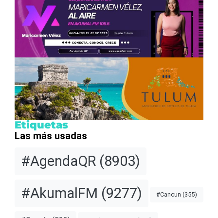
Etiquetas
Las más usadas
#AgendaQR
(8903)
#AkumalFM
(9277)
#Cancun
(355)