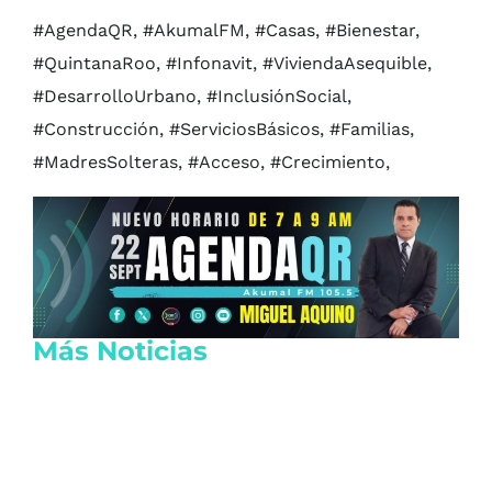
#AgendaQR, #AkumalFM, #Casas, #Bienestar,
#QuintanaRoo, #Infonavit, #ViviendaAsequible,
#DesarrolloUrbano, #InclusiónSocial,
#Construcción, #ServiciosBásicos, #Familias,
#MadresSolteras, #Acceso, #Crecimiento,
Más Noticias