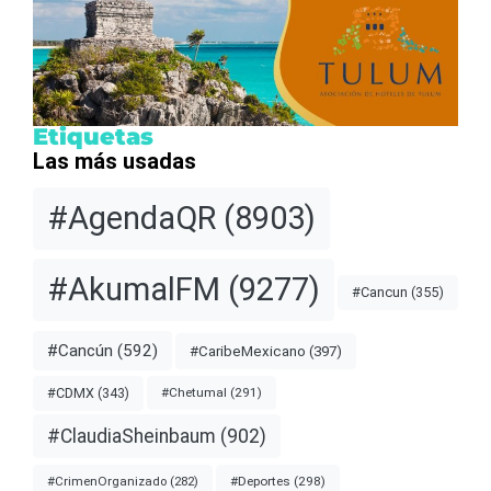
Etiquetas
Las más usadas
#AgendaQR
(8903)
#AkumalFM
(9277)
#Cancun
(355)
#Cancún
(592)
#CaribeMexicano
(397)
#CDMX
(343)
#Chetumal
(291)
#ClaudiaSheinbaum
(902)
#Deportes
(298)
#CrimenOrganizado
(282)