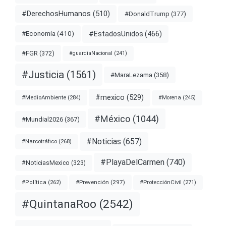
#DerechosHumanos
(510)
#DonaldTrump
(377)
#EstadosUnidos
(466)
#Economía
(410)
#FGR
(372)
#guardiaNacional
(241)
#Justicia
(1561)
#MaraLezama
(358)
#mexico
(529)
#MedioAmbiente
(284)
#Morena
(245)
#México
(1044)
#Mundial2026
(367)
#Noticias
(657)
#Narcotráfico
(268)
#PlayaDelCarmen
(740)
#NoticiasMexico
(323)
#Prevención
(297)
#ProtecciónCivil
(271)
#Política
(262)
#QuintanaRoo
(2542)