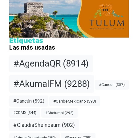
Etiquetas
Las más usadas
#AgendaQR
(8914)
#AkumalFM
(9288)
#Cancun
(357)
#Cancún
(592)
#CaribeMexicano
(398)
#CDMX
(344)
#Chetumal
(292)
#ClaudiaSheinbaum
(902)
#Deportes
(298)
#CrimenOrganizado
(282)