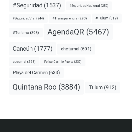
#Seguridad
(1537)
#SeguridadNacional
(252)
#Transparencia
(293)
#Tulum
(319)
#SeguridadVial
(244)
AgendaQR
(5467)
#Turismo
(393)
Cancún
(1777)
chetumal
(601)
cozumel
(293)
Felipe Carrillo Puerto
(237)
Playa del Carmen
(633)
Quintana Roo
(3884)
Tulum
(912)