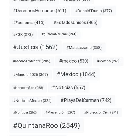
#DerechosHumanos
(511)
#DonaldTrump
(377)
#EstadosUnidos
(466)
#Economía
(410)
#FGR
(373)
#guardiaNacional
(241)
#Justicia
(1562)
#MaraLezama
(358)
#mexico
(530)
#MedioAmbiente
(285)
#Morena
(245)
#México
(1044)
#Mundial2026
(367)
#Noticias
(657)
#Narcotráfico
(268)
#PlayaDelCarmen
(742)
#NoticiasMexico
(324)
#Prevención
(297)
#ProtecciónCivil
(271)
#Política
(262)
#QuintanaRoo
(2549)