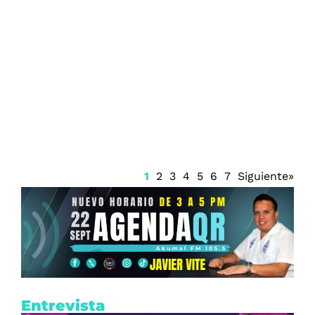
Juzgado emite suspensión del Sistema
Anticorrupción Quintana Roo y frena
renovación del CPC
1
2
3
4
5
6
7
Siguiente»
Entrevista