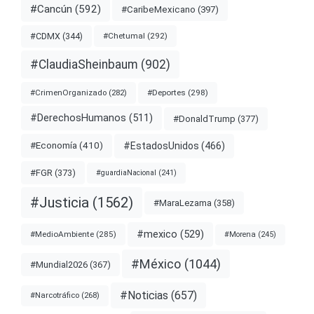
#Cancún
(592)
#CaribeMexicano
(397)
#CDMX
(344)
#Chetumal
(292)
#ClaudiaSheinbaum
(902)
#Deportes
(298)
#CrimenOrganizado
(282)
#DerechosHumanos
(511)
#DonaldTrump
(377)
#EstadosUnidos
(466)
#Economía
(410)
#FGR
(373)
#guardiaNacional
(241)
#Justicia
(1562)
#MaraLezama
(358)
#mexico
(529)
#MedioAmbiente
(285)
#Morena
(245)
#México
(1044)
#Mundial2026
(367)
#Noticias
(657)
#Narcotráfico
(268)