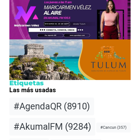
Etiquetas
Las más usadas
#AgendaQR
(8910)
#AkumalFM
(9284)
#Cancun
(357)