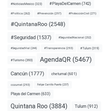
#PlayaDelCarmen
(742)
#NoticiasMexico
(323)
#Prevención
(297)
#ProtecciónCivil
(271)
#Política
(262)
#QuintanaRoo
(2548)
#Seguridad
(1537)
#SeguridadNacional
(252)
#Transparencia
(293)
#Tulum
(319)
#SeguridadVial
(244)
AgendaQR
(5467)
#Turismo
(393)
Cancún
(1777)
chetumal
(601)
cozumel
(293)
Felipe Carrillo Puerto
(237)
Playa del Carmen
(633)
Quintana Roo
(3884)
Tulum
(912)