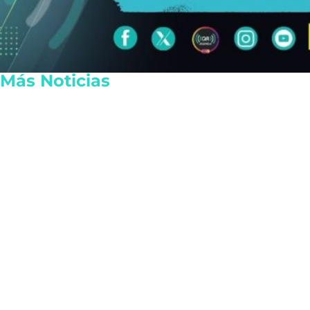
Más Noticias
Fallece Jorge Messi, padre
Pronóstico d
y representante del
Quintana Roo
futbolista Lionel Messi
bochorno ho