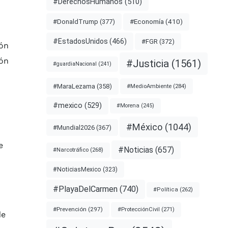
#DerechosHumanos
(510)
#Economía
(410)
#DonaldTrump
(377)
#EstadosUnidos
(466)
#FGR
(372)
ión
ión
#Justicia
(1561)
#guardiaNacional
(241)
#MaraLezama
(358)
#MedioAmbiente
(284)
#mexico
(529)
#Morena
(245)
#México
(1044)
#Mundial2026
(367)
e
#Noticias
(657)
#Narcotráfico
(268)
#NoticiasMexico
(323)
#PlayaDelCarmen
(740)
#Política
(262)
#Prevención
(297)
#ProtecciónCivil
(271)
de