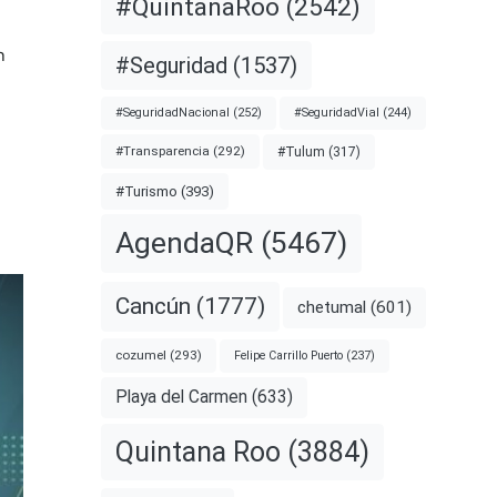
#QuintanaRoo
(2542)
n
#Seguridad
(1537)
#SeguridadNacional
(252)
#SeguridadVial
(244)
#Transparencia
(292)
#Tulum
(317)
#Turismo
(393)
AgendaQR
(5467)
Cancún
(1777)
chetumal
(601)
cozumel
(293)
Felipe Carrillo Puerto
(237)
Playa del Carmen
(633)
Quintana Roo
(3884)