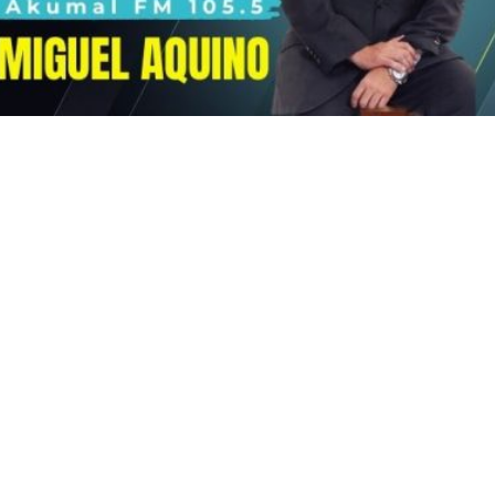
el clima en
Reactivan las actividades
: lluvias y
de EE.UU. en Michoacán por
y 8 de agosto
seguridad