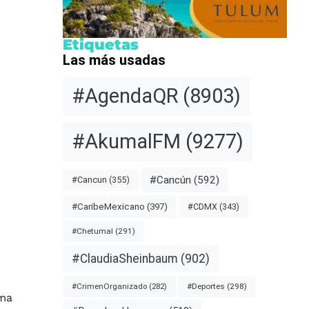
Etiquetas
Las más usadas
#AgendaQR
(8903)
#AkumalFM
(9277)
#Cancún
(592)
#Cancun
(355)
#CDMX
(343)
#CaribeMexicano
(397)
#Chetumal
(291)
#ClaudiaSheinbaum
(902)
#Deportes
(298)
#CrimenOrganizado
(282)
ema