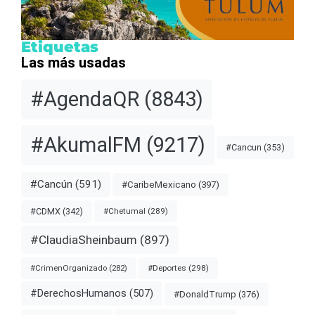
Etiquetas
Las más usadas
#AgendaQR
(8843)
#AkumalFM
(9217)
#Cancun
(353)
#Cancún
(591)
#CaribeMexicano
(397)
#CDMX
(342)
#Chetumal
(289)
#ClaudiaSheinbaum
(897)
#Deportes
(298)
#CrimenOrganizado
(282)
#DerechosHumanos
(507)
#DonaldTrump
(376)