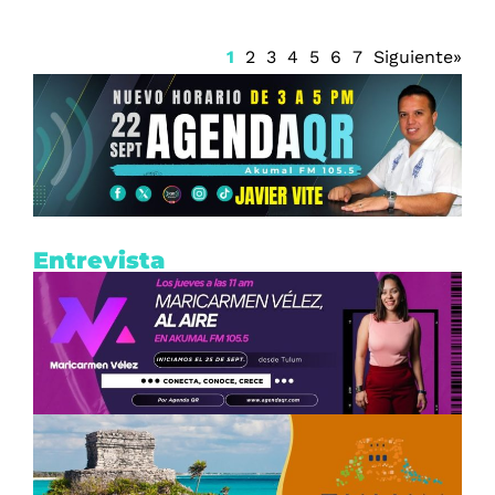
1
2
3
4
5
6
7
Siguiente»
Entrevista