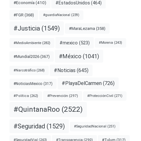
#EstadosUnidos
(464)
#Economía
(410)
#FGR
(368)
#guardiaNacional
(239)
#Justicia
(1549)
#MaraLezama
(358)
#mexico
(523)
#MedioAmbiente
(282)
#Morena
(243)
#México
(1041)
#Mundial2026
(367)
#Noticias
(645)
#Narcotráfico
(268)
#PlayaDelCarmen
(726)
#NoticiasMexico
(317)
#Prevención
(297)
#ProtecciónCivil
(271)
#Política
(262)
#QuintanaRoo
(2522)
#Seguridad
(1529)
#SeguridadNacional
(251)
#Transparencia
(290)
#Tulum
(312)
#SeguridadVial
(243)