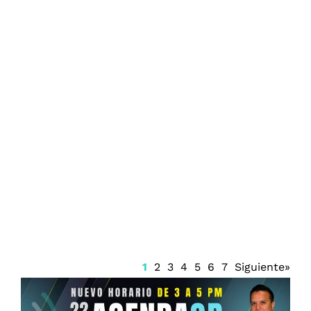
Salinas Pliego hace invitación a Luis
Cárdenas tras su salida de MVS
1
2
3
4
5
6
7
Siguiente»