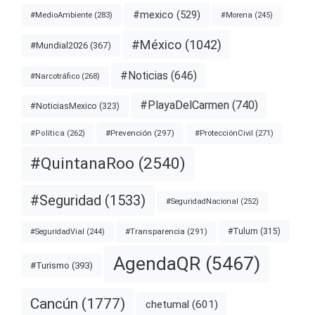
#mexico
(529)
#MedioAmbiente
(283)
#Morena
(245)
#México
(1042)
#Mundial2026
(367)
#Noticias
(646)
#Narcotráfico
(268)
#PlayaDelCarmen
(740)
#NoticiasMexico
(323)
#Prevención
(297)
#ProtecciónCivil
(271)
#Política
(262)
#QuintanaRoo
(2540)
#Seguridad
(1533)
#SeguridadNacional
(252)
#Transparencia
(291)
#Tulum
(315)
#SeguridadVial
(244)
AgendaQR
(5467)
#Turismo
(393)
Cancún
(1777)
chetumal
(601)