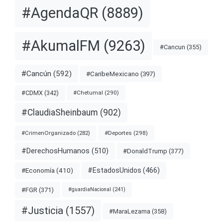
#AgendaQR
(8889)
#AkumalFM
(9263)
#Cancun
(355)
#Cancún
(592)
#CaribeMexicano
(397)
#CDMX
(342)
#Chetumal
(290)
#ClaudiaSheinbaum
(902)
#Deportes
(298)
#CrimenOrganizado
(282)
#DerechosHumanos
(510)
#DonaldTrump
(377)
#EstadosUnidos
(466)
#Economía
(410)
#FGR
(371)
#guardiaNacional
(241)
#Justicia
(1557)
#MaraLezama
(358)