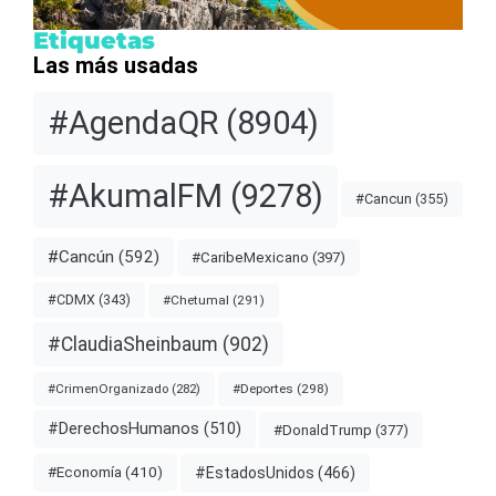
Etiquetas
Las más usadas
#AgendaQR
(8904)
#AkumalFM
(9278)
#Cancun
(355)
#Cancún
(592)
#CaribeMexicano
(397)
#CDMX
(343)
#Chetumal
(291)
#ClaudiaSheinbaum
(902)
#Deportes
(298)
#CrimenOrganizado
(282)
#DerechosHumanos
(510)
#DonaldTrump
(377)
#EstadosUnidos
(466)
#Economía
(410)