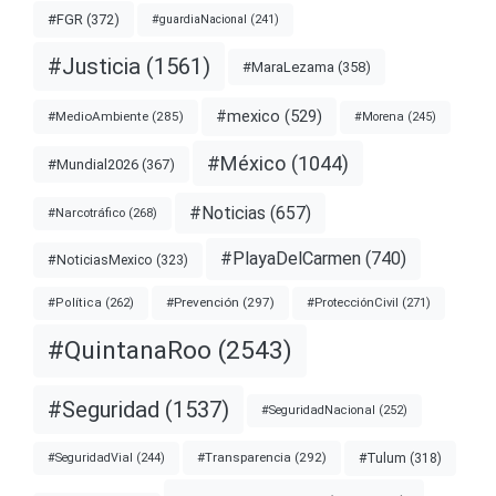
#FGR
(372)
#guardiaNacional
(241)
#Justicia
(1561)
#MaraLezama
(358)
#mexico
(529)
#MedioAmbiente
(285)
#Morena
(245)
#México
(1044)
#Mundial2026
(367)
#Noticias
(657)
#Narcotráfico
(268)
#PlayaDelCarmen
(740)
#NoticiasMexico
(323)
#Prevención
(297)
#ProtecciónCivil
(271)
#Política
(262)
#QuintanaRoo
(2543)
#Seguridad
(1537)
#SeguridadNacional
(252)
#Transparencia
(292)
#Tulum
(318)
#SeguridadVial
(244)