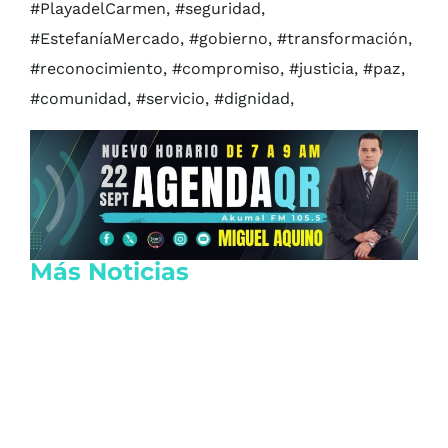
#PlayadelCarmen, #seguridad,
#EstefaníaMercado, #gobierno, #transformación,
#reconocimiento, #compromiso, #justicia, #paz,
#comunidad, #servicio, #dignidad,
Más Noticias