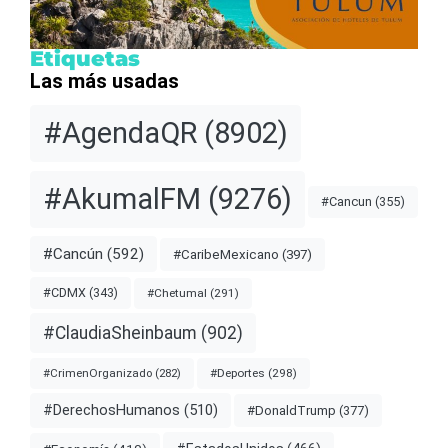
Etiquetas
Las más usadas
#AgendaQR
(8902)
#AkumalFM
(9276)
#Cancun
(355)
#Cancún
(592)
#CaribeMexicano
(397)
#CDMX
(343)
#Chetumal
(291)
#ClaudiaSheinbaum
(902)
#Deportes
(298)
#CrimenOrganizado
(282)
#DerechosHumanos
(510)
#DonaldTrump
(377)