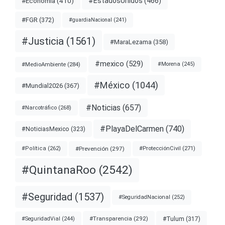
#EstadosUnidos
(466)
#Economía
(410)
#FGR
(372)
#guardiaNacional
(241)
#Justicia
(1561)
#MaraLezama
(358)
#mexico
(529)
#MedioAmbiente
(284)
#Morena
(245)
#México
(1044)
#Mundial2026
(367)
#Noticias
(657)
#Narcotráfico
(268)
#PlayaDelCarmen
(740)
#NoticiasMexico
(323)
#Prevención
(297)
#ProtecciónCivil
(271)
#Política
(262)
#QuintanaRoo
(2542)
#Seguridad
(1537)
#SeguridadNacional
(252)
#Transparencia
(292)
#Tulum
(317)
#SeguridadVial
(244)