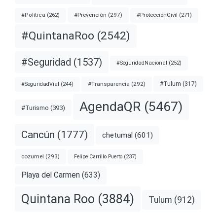
#Prevención
(297)
#ProtecciónCivil
(271)
#Política
(262)
#QuintanaRoo
(2542)
#Seguridad
(1537)
#SeguridadNacional
(252)
#Transparencia
(292)
#Tulum
(317)
#SeguridadVial
(244)
AgendaQR
(5467)
#Turismo
(393)
Cancún
(1777)
chetumal
(601)
cozumel
(293)
Felipe Carrillo Puerto
(237)
Playa del Carmen
(633)
Quintana Roo
(3884)
Tulum
(912)