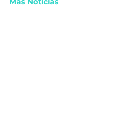
Más Noticias
Reactivan las actividades de EE.UU. en
Michoacán por seguridad