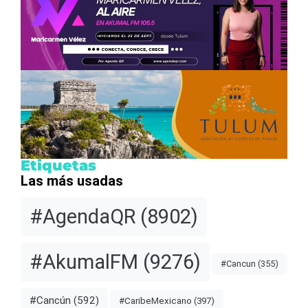
Etiquetas
Las más usadas
#AgendaQR
(8902)
#AkumalFM
(9276)
#Cancun
(355)
#Cancún
(592)
#CaribeMexicano
(397)