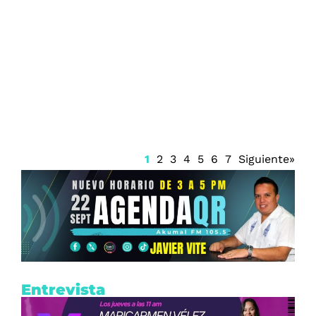
Prisión preventiva para Ángel Aguirre
1
2
3
4
5
6
7
Siguiente»
Entrevista