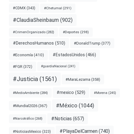
#CDMX
(343)
#Chetumal
(291)
#ClaudiaSheinbaum
(902)
#Deportes
(298)
#CrimenOrganizado
(282)
#DerechosHumanos
(510)
#DonaldTrump
(377)
#EstadosUnidos
(466)
#Economía
(410)
#FGR
(372)
#guardiaNacional
(241)
#Justicia
(1561)
#MaraLezama
(358)
#mexico
(529)
#MedioAmbiente
(284)
#Morena
(245)
#México
(1044)
#Mundial2026
(367)
#Noticias
(657)
#Narcotráfico
(268)
#PlayaDelCarmen
(740)
#NoticiasMexico
(323)