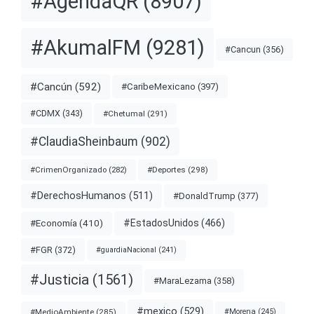
#AgendaQR
(8907)
#AkumalFM
(9281)
#Cancun
(356)
#Cancún
(592)
#CaribeMexicano
(397)
#CDMX
(343)
#Chetumal
(291)
#ClaudiaSheinbaum
(902)
#Deportes
(298)
#CrimenOrganizado
(282)
#DerechosHumanos
(511)
#DonaldTrump
(377)
#EstadosUnidos
(466)
#Economía
(410)
#FGR
(372)
#guardiaNacional
(241)
#Justicia
(1561)
#MaraLezama
(358)
#mexico
(529)
#MedioAmbiente
(285)
#Morena
(245)