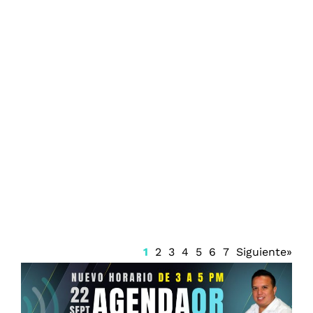
Cancún estrena Polo de Desarrollo
Económico para impulsar inversión
1
2
3
4
5
6
7
Siguiente»