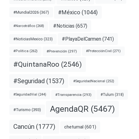
#México
(1044)
#Mundial2026
(367)
#Noticias
(657)
#Narcotráfico
(268)
#PlayaDelCarmen
(741)
#NoticiasMexico
(323)
#Prevención
(297)
#ProtecciónCivil
(271)
#Política
(262)
#QuintanaRoo
(2546)
#Seguridad
(1537)
#SeguridadNacional
(252)
#Transparencia
(293)
#Tulum
(318)
#SeguridadVial
(244)
AgendaQR
(5467)
#Turismo
(393)
Cancún
(1777)
chetumal
(601)