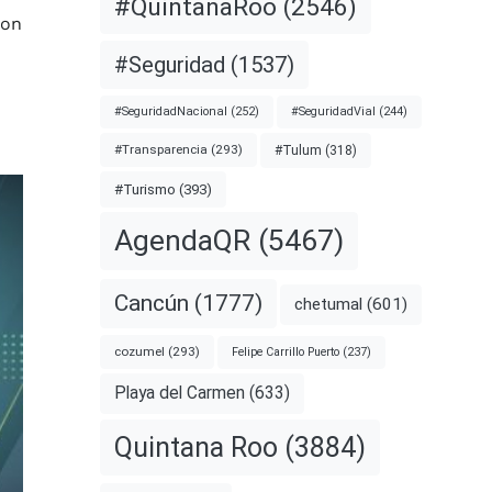
#QuintanaRoo
(2546)
con
#Seguridad
(1537)
#SeguridadNacional
(252)
#SeguridadVial
(244)
#Transparencia
(293)
#Tulum
(318)
#Turismo
(393)
AgendaQR
(5467)
Cancún
(1777)
chetumal
(601)
cozumel
(293)
Felipe Carrillo Puerto
(237)
Playa del Carmen
(633)
Quintana Roo
(3884)