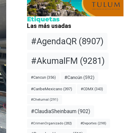
Etiquetas
Las más usadas
#AgendaQR
(8907)
#AkumalFM
(9281)
#Cancún
(592)
#Cancun
(356)
#CDMX
(343)
#CaribeMexicano
(397)
#Chetumal
(291)
#ClaudiaSheinbaum
(902)
#Deportes
(298)
#CrimenOrganizado
(282)