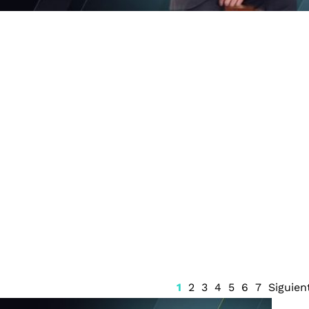
FGE las quejas
Cancún estrena Polo de
HEQROO en
Desarrollo Económico para
armen
impulsar inversión
1
2
3
4
5
6
7
Siguien