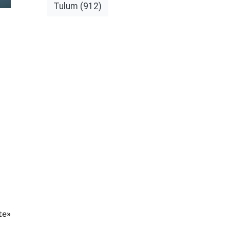
Tulum
(912)
te»