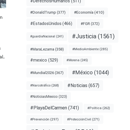
#DerechosHumanos
(511)
#Economía
(410)
#DonaldTrump
(377)
ón
#EstadosUnidos
(466)
#FGR
(372)
#Justicia
(1561)
#guardiaNacional
(241)
s
#MaraLezama
(358)
#MedioAmbiente
(285)
l.
#mexico
(529)
#Morena
(245)
#México
(1044)
#Mundial2026
(367)
#Noticias
(657)
#Narcotráfico
(268)
#NoticiasMexico
(323)
#PlayaDelCarmen
(741)
#Política
(262)
#Prevención
(297)
#ProtecciónCivil
(271)