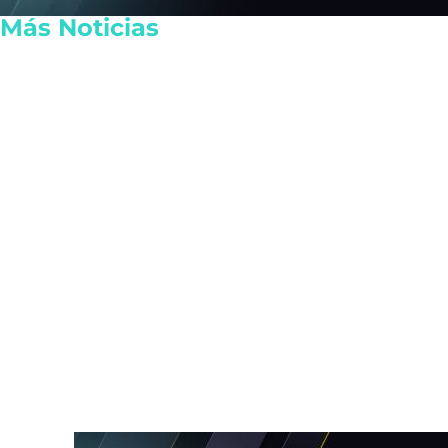
Más Noticias
Juzgado emite suspensión
Encabeza la 
del Sistema Anticorrupción
ante la CD
Quintana Roo y frena
Playa del C
renovación del CPC