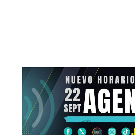
Crisis diplomática entre
Detienen en 
Argentina y Brasil provoca
Jorge Franc
el retiro de embajadores
por tentativ