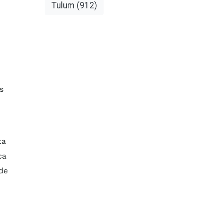
Tulum
(912)
s
ta
ca
 de