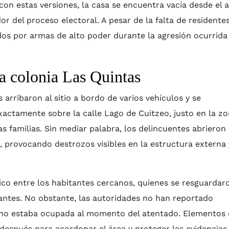
n estas versiones, la casa se encuentra vacía desde el 
or del proceso electoral. A pesar de la falta de residentes
ados por armas de alto poder durante la agresión ocurrida
la colonia Las Quintas
arribaron al sitio a bordo de varios vehículos y se
xactamente sobre la calle Lago de Cuitzeo, justo en la z
 familias. Sin mediar palabra, los delincuentes abrieron
, provocando destrozos visibles en la estructura externa 
co entre los habitantes cercanos, quienes se resguardar
tantes. No obstante, las autoridades no han reportado
sa no estaba ocupada al momento del atentado. Elementos
s después para acordonar el área y proteger las evidencias