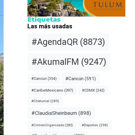
Etiquetas
Las más usadas
#AgendaQR
(8873)
#AkumalFM
(9247)
#Cancún
(591)
#Cancun
(354)
#CDMX
(342)
#CaribeMexicano
(397)
#Chetumal
(289)
#ClaudiaSheinbaum
(898)
#Deportes
(298)
#CrimenOrganizado
(282)