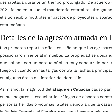
deshabitada durante un tiempo prolongado. De acuerdo co
2021, fecha en la cual el mandatario estatal resultó ganad
el sitio recibió múltiples impactos de proyectiles dispar
esta mañana.
Detalles de la agresión armada en 
Los primeros reportes oficiales señalan que los agresores 
posicionaron frente al inmueble. La propiedad se ubica e
que colinda con un parque público muy concurrido por las
fuego utilizando armas largas contra la fachada principal
en algunas áreas del interior del domicilio.
Asimismo, la magnitud del
ataque en Culiacán
causó páni
en sus hogares al escuchar las ráfagas de disparos cons
personas heridas o víctimas fatales debido a que la ca
la Policía Estatal y el Ejército Mexicano llegaron minuto