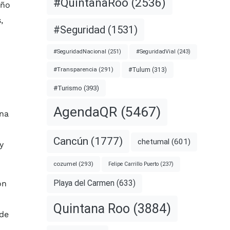
#QuintanaRoo
(2536)
año
,
#Seguridad
(1531)
#SeguridadNacional
(251)
#SeguridadVial
(243)
#Transparencia
(291)
#Tulum
(313)
#Turismo
(393)
AgendaQR
(5467)
ona
Cancún
(1777)
chetumal
(601)
y
cozumel
(293)
Felipe Carrillo Puerto
(237)
Playa del Carmen
(633)
on
Quintana Roo
(3884)
 de