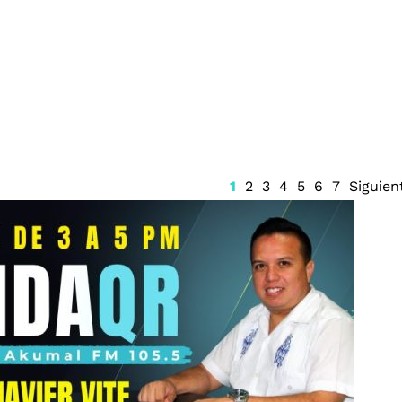
Guerrero a
Firma Trump decreto sobre
isco Rabadán
ciudadanía por nacimiento
a de feminicidio
1
2
3
4
5
6
7
Siguien