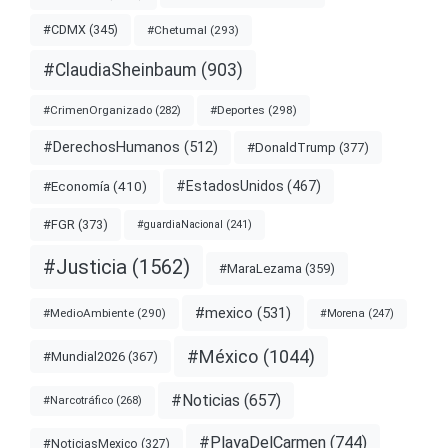
#CDMX
(345)
#Chetumal
(293)
#ClaudiaSheinbaum
(903)
#Deportes
(298)
#CrimenOrganizado
(282)
#DerechosHumanos
(512)
#DonaldTrump
(377)
#EstadosUnidos
(467)
#Economía
(410)
#FGR
(373)
#guardiaNacional
(241)
#Justicia
(1562)
#MaraLezama
(359)
#mexico
(531)
#MedioAmbiente
(290)
#Morena
(247)
#México
(1044)
#Mundial2026
(367)
#Noticias
(657)
#Narcotráfico
(268)
#PlayaDelCarmen
(744)
#NoticiasMexico
(327)