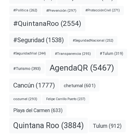
#Prevención
(297)
#ProtecciónCivil
(271)
#Política
(262)
#QuintanaRoo
(2554)
#Seguridad
(1538)
#SeguridadNacional
(252)
#Transparencia
(295)
#Tulum
(319)
#SeguridadVial
(244)
AgendaQR
(5467)
#Turismo
(393)
Cancún
(1777)
chetumal
(601)
cozumel
(293)
Felipe Carrillo Puerto
(237)
Playa del Carmen
(633)
Quintana Roo
(3884)
Tulum
(912)