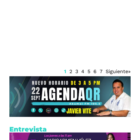
Clima en Quintana Roo prevé intensos
chubascos y calor extremo
1
2
3
4
5
6
7
Siguiente»
Entrevista