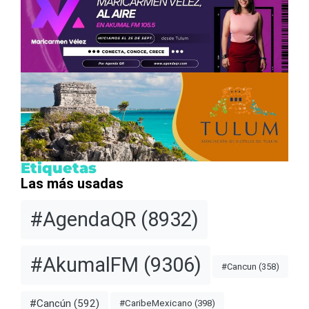
Etiquetas
Las más usadas
#AgendaQR
(8932)
#AkumalFM
(9306)
#Cancun
(358)
#Cancún
(592)
#CaribeMexicano
(398)