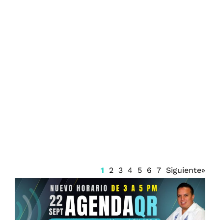
Juzgado emite suspensión del Sistema
Anticorrupción Quintana Roo y frena
renovación del CPC
1
2
3
4
5
6
7
Siguiente»