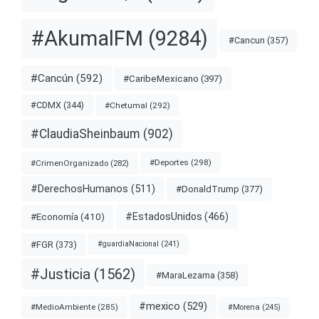
#AkumalFM
(9284)
#Cancun
(357)
#Cancún
(592)
#CaribeMexicano
(397)
#CDMX
(344)
#Chetumal
(292)
#ClaudiaSheinbaum
(902)
#Deportes
(298)
#CrimenOrganizado
(282)
#DerechosHumanos
(511)
#DonaldTrump
(377)
#EstadosUnidos
(466)
#Economía
(410)
#FGR
(373)
#guardiaNacional
(241)
#Justicia
(1562)
#MaraLezama
(358)
#mexico
(529)
#MedioAmbiente
(285)
#Morena
(245)