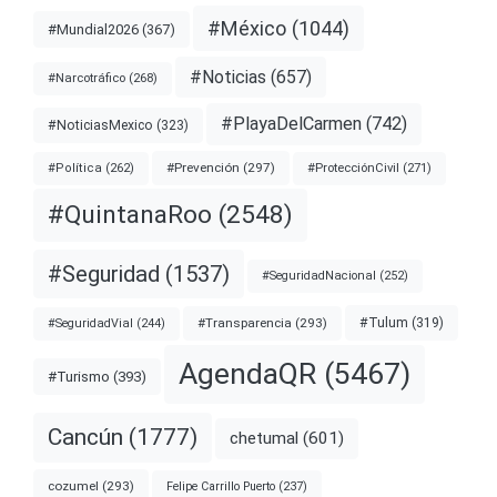
#México
(1044)
#Mundial2026
(367)
#Noticias
(657)
#Narcotráfico
(268)
#PlayaDelCarmen
(742)
#NoticiasMexico
(323)
#Prevención
(297)
#ProtecciónCivil
(271)
#Política
(262)
#QuintanaRoo
(2548)
#Seguridad
(1537)
#SeguridadNacional
(252)
#Transparencia
(293)
#Tulum
(319)
#SeguridadVial
(244)
AgendaQR
(5467)
#Turismo
(393)
Cancún
(1777)
chetumal
(601)
cozumel
(293)
Felipe Carrillo Puerto
(237)