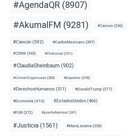
#AgendaQR
(8907)
#AkumalFM
(9281)
#Cancun
(356)
#Cancún
(592)
#CaribeMexicano
(397)
#CDMX
(343)
#Chetumal
(291)
#ClaudiaSheinbaum
(902)
#Deportes
(298)
#CrimenOrganizado
(282)
#DerechosHumanos
(511)
#DonaldTrump
(377)
#EstadosUnidos
(466)
#Economía
(410)
#FGR
(372)
#guardiaNacional
(241)
#Justicia
(1561)
#MaraLezama
(358)