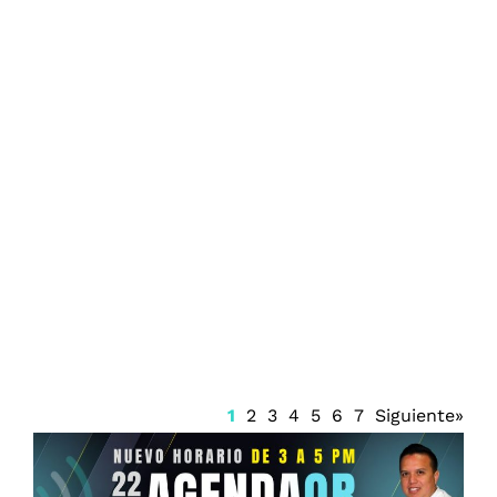
Cancún estrena Polo de Desarrollo
Económico para impulsar inversión
1
2
3
4
5
6
7
Siguiente»