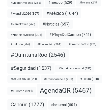
#mexico
(529)
#MedioAmbiente
(285)
#Morena
(245)
#México
(1044)
#Mundial2026
(367)
#Noticias
(657)
#Narcotráfico
(268)
#PlayaDelCarmen
(741)
#NoticiasMexico
(323)
#Prevención
(297)
#ProtecciónCivil
(271)
#Política
(262)
#QuintanaRoo
(2546)
#Seguridad
(1537)
#SeguridadNacional
(252)
#Transparencia
(293)
#Tulum
(318)
#SeguridadVial
(244)
AgendaQR
(5467)
#Turismo
(393)
Cancún
(1777)
chetumal
(601)