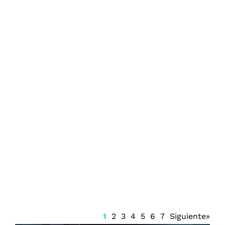
Encabeza la FGE las quejas ante la
CDHEQROO en Playa del Carmen
1
2
3
4
5
6
7
Siguiente»