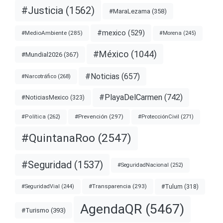
#Justicia
(1562)
#MaraLezama
(358)
#mexico
(529)
#MedioAmbiente
(285)
#Morena
(245)
#México
(1044)
#Mundial2026
(367)
#Noticias
(657)
#Narcotráfico
(268)
#PlayaDelCarmen
(742)
#NoticiasMexico
(323)
#Prevención
(297)
#ProtecciónCivil
(271)
#Política
(262)
#QuintanaRoo
(2547)
#Seguridad
(1537)
#SeguridadNacional
(252)
#Transparencia
(293)
#Tulum
(318)
#SeguridadVial
(244)
AgendaQR
(5467)
#Turismo
(393)