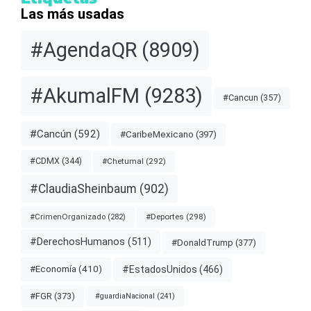
Las más usadas
#AgendaQR
(8909)
#AkumalFM
(9283)
#Cancun
(357)
#Cancún
(592)
#CaribeMexicano
(397)
#CDMX
(344)
#Chetumal
(292)
#ClaudiaSheinbaum
(902)
#Deportes
(298)
#CrimenOrganizado
(282)
#DerechosHumanos
(511)
#DonaldTrump
(377)
#EstadosUnidos
(466)
#Economía
(410)
#FGR
(373)
#guardiaNacional
(241)