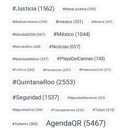
#Justicia
(1562)
#MaraLezama
(359)
#mexico
(531)
#MedioAmbiente
(290)
#Morena
(247)
#México
(1044)
#Mundial2026
(367)
#Noticias
(657)
#Narcotráfico
(268)
#PlayaDelCarmen
(743)
#NoticiasMexico
(327)
#Prevención
(297)
#ProtecciónCivil
(271)
#Política
(262)
#QuintanaRoo
(2553)
#Seguridad
(1537)
#SeguridadNacional
(252)
#Transparencia
(295)
#Tulum
(319)
#SeguridadVial
(244)
AgendaQR
(5467)
#Turismo
(393)