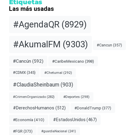
Etiquetas
Las más usadas
#AgendaQR
(8929)
#AkumalFM
(9303)
#Cancun
(357)
#Cancún
(592)
#CaribeMexicano
(398)
#CDMX
(345)
#Chetumal
(292)
#ClaudiaSheinbaum
(903)
#Deportes
(298)
#CrimenOrganizado
(282)
#DerechosHumanos
(512)
#DonaldTrump
(377)
#EstadosUnidos
(467)
#Economía
(410)
#FGR
(373)
#guardiaNacional
(241)