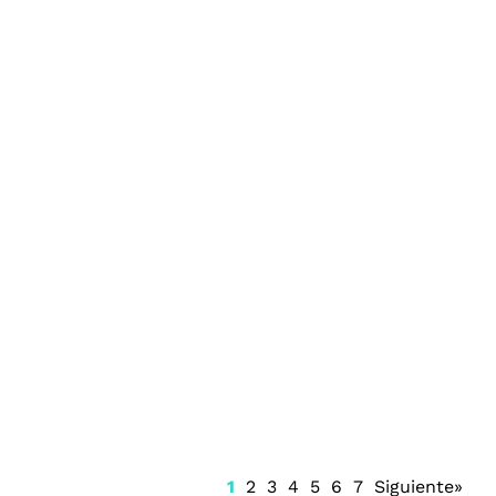
Incrementan las alertas sanitarias por
infecciones bacterianas en estados de la
Costa del Golfo
1
2
3
4
5
6
7
Siguiente»