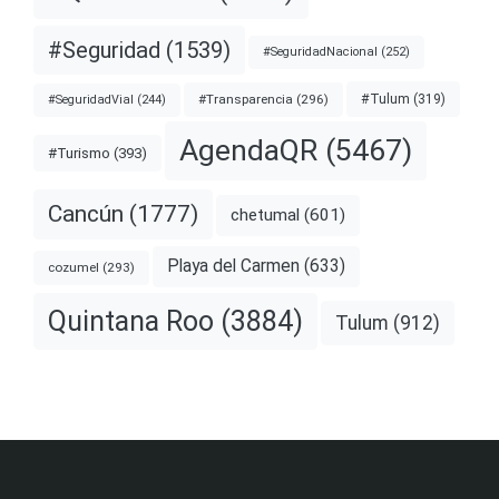
#Seguridad
(1539)
#SeguridadNacional
(252)
#Transparencia
(296)
#Tulum
(319)
#SeguridadVial
(244)
AgendaQR
(5467)
#Turismo
(393)
Cancún
(1777)
chetumal
(601)
Playa del Carmen
(633)
cozumel
(293)
Quintana Roo
(3884)
Tulum
(912)