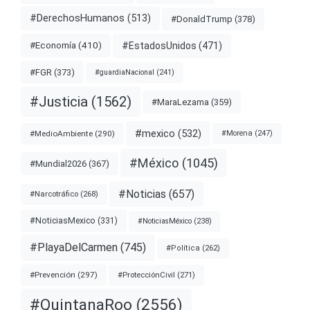
#DerechosHumanos
(513)
#DonaldTrump
(378)
#EstadosUnidos
(471)
#Economía
(410)
#FGR
(373)
#guardiaNacional
(241)
#Justicia
(1562)
#MaraLezama
(359)
#mexico
(532)
#MedioAmbiente
(290)
#Morena
(247)
#México
(1045)
#Mundial2026
(367)
#Noticias
(657)
#Narcotráfico
(268)
#NoticiasMexico
(331)
#NoticiasMéxico
(238)
#PlayaDelCarmen
(745)
#Política
(262)
#Prevención
(297)
#ProtecciónCivil
(271)
#QuintanaRoo
(2556)