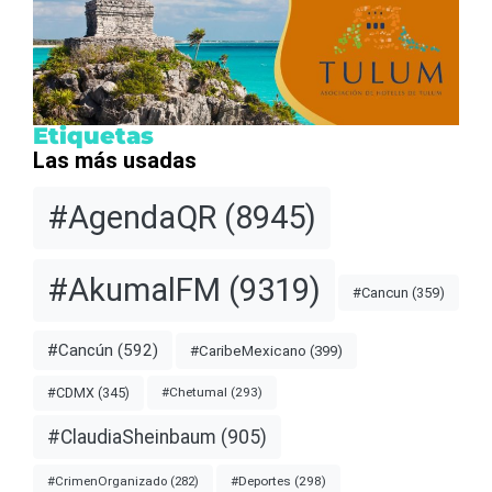
Etiquetas
Las más usadas
#AgendaQR
(8945)
#AkumalFM
(9319)
#Cancun
(359)
#Cancún
(592)
#CaribeMexicano
(399)
#CDMX
(345)
#Chetumal
(293)
#ClaudiaSheinbaum
(905)
#Deportes
(298)
#CrimenOrganizado
(282)