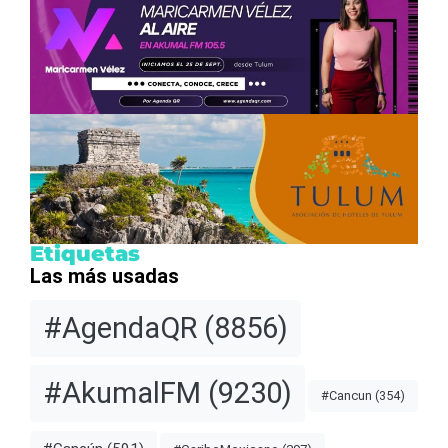
Etiquetas
Las más usadas
#AgendaQR
(8856)
#AkumalFM
(9230)
#Cancun
(354)