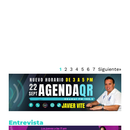
Grupo Brisas en México recibe distintivo
ESR 2026 y premio de equidad laboral
por su gestión hotelera
1
2
3
4
5
6
7
Siguiente»
Entrevista