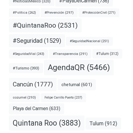
#PlayaDelCarmen
(736)
#NoticiasMexico
(320)
#Prevención
(297)
#ProtecciónCivil
(271)
#Política
(262)
#QuintanaRoo
(2531)
#Seguridad
(1529)
#SeguridadNacional
(251)
#Transparencia
(291)
#Tulum
(312)
#SeguridadVial
(243)
AgendaQR
(5466)
#Turismo
(393)
Cancún
(1777)
chetumal
(601)
cozumel
(293)
Felipe Carrillo Puerto
(237)
Playa del Carmen
(633)
Quintana Roo
(3883)
Tulum
(912)