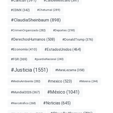
#Cancún
(591)
#CaribeMexicano
(397)
#CDMX
(342)
#Chetumal
(289)
#ClaudiaSheinbaum
(898)
#Deportes
(298)
#CrimenOrganizado
(282)
#DerechosHumanos
(508)
#DonaldTrump
(376)
#EstadosUnidos
(464)
#Economía
(410)
#FGR
(369)
#guardiaNacional
(240)
#Justicia
(1551)
#MaraLezama
(358)
#mexico
(523)
#MedioAmbiente
(282)
#Morena
(244)
#México
(1041)
#Mundial2026
(367)
#Noticias
(645)
#Narcotráfico
(268)