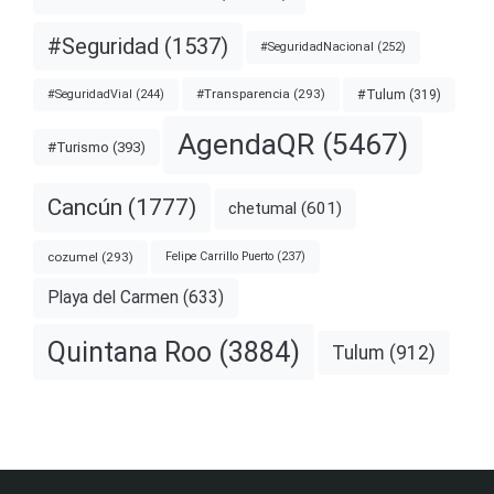
#Seguridad
(1537)
#SeguridadNacional
(252)
#Transparencia
(293)
#Tulum
(319)
#SeguridadVial
(244)
AgendaQR
(5467)
#Turismo
(393)
Cancún
(1777)
chetumal
(601)
cozumel
(293)
Felipe Carrillo Puerto
(237)
Playa del Carmen
(633)
Quintana Roo
(3884)
Tulum
(912)