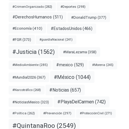
#Deportes
(298)
#CrimenOrganizado
(282)
#DerechosHumanos
(511)
#DonaldTrump
(377)
#EstadosUnidos
(466)
#Economía
(410)
#FGR
(373)
#guardiaNacional
(241)
#Justicia
(1562)
#MaraLezama
(358)
#mexico
(529)
#MedioAmbiente
(285)
#Morena
(245)
#México
(1044)
#Mundial2026
(367)
#Noticias
(657)
#Narcotráfico
(268)
#PlayaDelCarmen
(742)
#NoticiasMexico
(323)
#Prevención
(297)
#ProtecciónCivil
(271)
#Política
(262)
#QuintanaRoo
(2549)