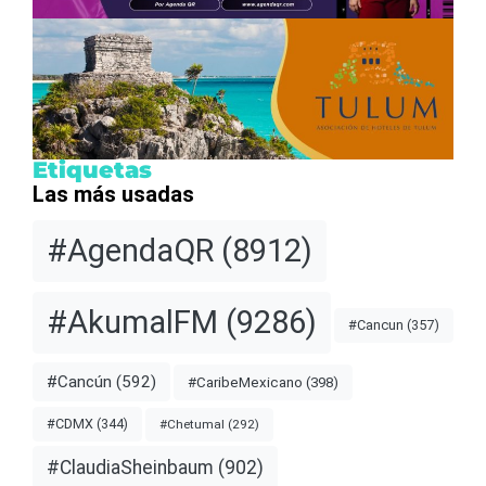
Etiquetas
Las más usadas
#AgendaQR
(8912)
#AkumalFM
(9286)
#Cancun
(357)
#Cancún
(592)
#CaribeMexicano
(398)
#CDMX
(344)
#Chetumal
(292)
#ClaudiaSheinbaum
(902)