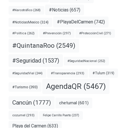
#Noticias
(657)
#Narcotráfico
(268)
#PlayaDelCarmen
(742)
#NoticiasMexico
(324)
#Prevención
(297)
#ProtecciónCivil
(271)
#Política
(262)
#QuintanaRoo
(2549)
#Seguridad
(1537)
#SeguridadNacional
(252)
#Transparencia
(293)
#Tulum
(319)
#SeguridadVial
(244)
AgendaQR
(5467)
#Turismo
(393)
Cancún
(1777)
chetumal
(601)
cozumel
(293)
Felipe Carrillo Puerto
(237)
Playa del Carmen
(633)