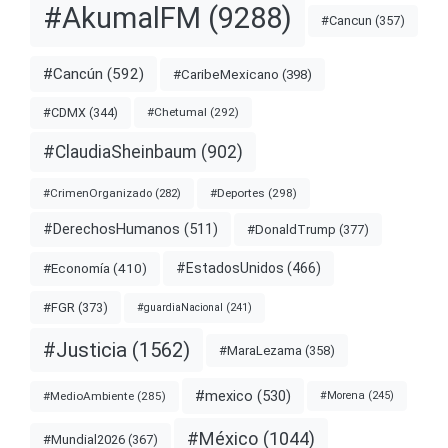
#AkumalFM
(9288)
#Cancun
(357)
#Cancún
(592)
#CaribeMexicano
(398)
#CDMX
(344)
#Chetumal
(292)
#ClaudiaSheinbaum
(902)
#Deportes
(298)
#CrimenOrganizado
(282)
#DerechosHumanos
(511)
#DonaldTrump
(377)
#EstadosUnidos
(466)
#Economía
(410)
#FGR
(373)
#guardiaNacional
(241)
#Justicia
(1562)
#MaraLezama
(358)
#mexico
(530)
#MedioAmbiente
(285)
#Morena
(245)
#México
(1044)
#Mundial2026
(367)