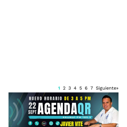
Operativo de búsqueda en Yucatán tras
la caída de un pescador al mar en
Dzilam de Bravo
1
2
3
4
5
6
7
Siguiente»