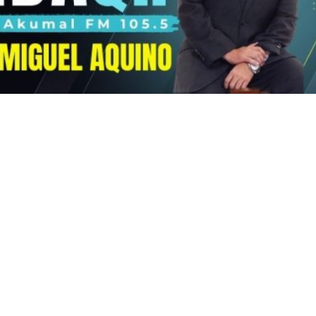
i Mis Martínez
AICM inicia fase dos de
 vehicular
remodelación