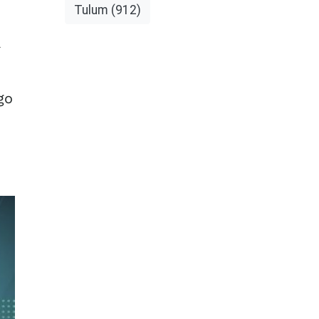
Tulum
(912)
go