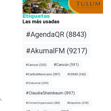
Etiquetas
Las más usadas
#AgendaQR
(8843)
#AkumalFM
(9217)
#Cancún
(591)
#Cancun
(353)
#CDMX
(342)
#CaribeMexicano
(397)
#Chetumal
(289)
#ClaudiaSheinbaum
(897)
,
#Deportes
(298)
#CrimenOrganizado
(282)