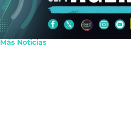
Más Noticias
Capturan a homicida de
Diputada Lil
exalcalde oaxaqueño
sufre choque