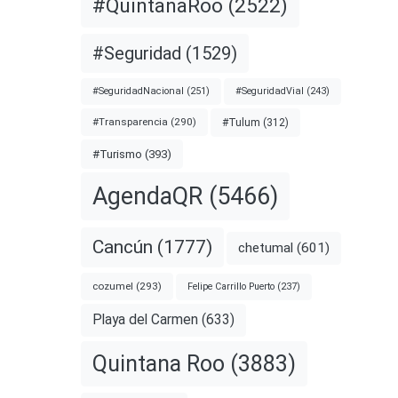
#QuintanaRoo
(2522)
#Seguridad
(1529)
#SeguridadNacional
(251)
#SeguridadVial
(243)
#Transparencia
(290)
#Tulum
(312)
#Turismo
(393)
AgendaQR
(5466)
Cancún
(1777)
chetumal
(601)
cozumel
(293)
Felipe Carrillo Puerto
(237)
Playa del Carmen
(633)
Quintana Roo
(3883)