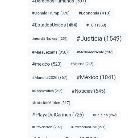
#DerechosHumanos
(507)
#Economía
(410)
#DonaldTrump
(376)
#EstadosUnidos
(464)
#FGR
(368)
#Justicia
(1549)
#guardiaNacional
(239)
#MaraLezama
(358)
#MedioAmbiente
(282)
#mexico
(523)
#Morena
(243)
#México
(1041)
#Mundial2026
(367)
#Noticias
(645)
#Narcotráfico
(268)
#NoticiasMexico
(317)
#PlayaDelCarmen
(726)
#Política
(262)
#Prevención
(297)
#ProtecciónCivil
(271)