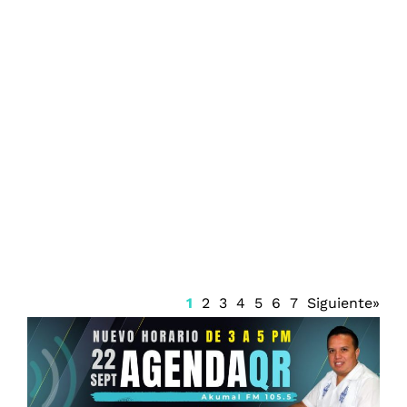
Juzgado emite suspensión del Sistema
Anticorrupción Quintana Roo y frena
renovación del CPC
1
2
3
4
5
6
7
Siguiente»