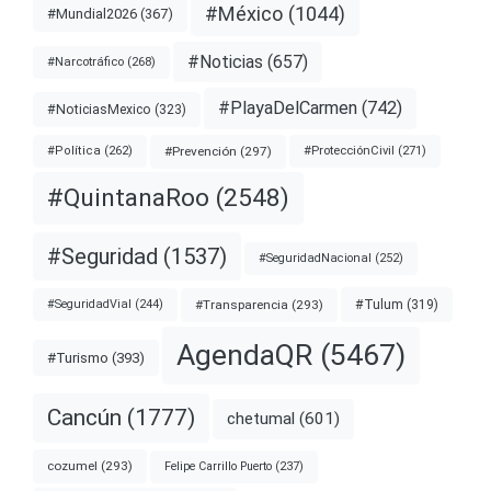
#México
(1044)
#Mundial2026
(367)
#Noticias
(657)
#Narcotráfico
(268)
#PlayaDelCarmen
(742)
#NoticiasMexico
(323)
#Prevención
(297)
#ProtecciónCivil
(271)
#Política
(262)
#QuintanaRoo
(2548)
#Seguridad
(1537)
#SeguridadNacional
(252)
#Transparencia
(293)
#Tulum
(319)
#SeguridadVial
(244)
AgendaQR
(5467)
#Turismo
(393)
Cancún
(1777)
chetumal
(601)
cozumel
(293)
Felipe Carrillo Puerto
(237)