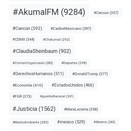
#AkumalFM
(9284)
#Cancun
(357)
#Cancún
(592)
#CaribeMexicano
(397)
#CDMX
(344)
#Chetumal
(292)
#ClaudiaSheinbaum
(902)
#Deportes
(298)
#CrimenOrganizado
(282)
#DerechosHumanos
(511)
#DonaldTrump
(377)
#EstadosUnidos
(466)
#Economía
(410)
#FGR
(373)
#guardiaNacional
(241)
#Justicia
(1562)
#MaraLezama
(358)
#mexico
(529)
#MedioAmbiente
(285)
#Morena
(245)