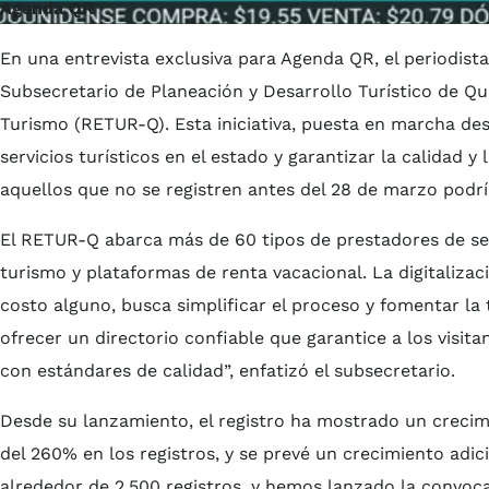
Agenda QR
En una entrevista exclusiva para Agenda QR, el periodista 
Subsecretario de Planeación y Desarrollo Turístico de Qu
Turismo (RETUR-Q). Esta iniciativa, puesta en marcha de
servicios turísticos en el estado y garantizar la calidad y 
aquellos que no se registren antes del 28 de marzo podría
El RETUR-Q abarca más de 60 tipos de prestadores de ser
turismo y plataformas de renta vacacional. La digitalizac
costo alguno, busca simplificar el proceso y fomentar la 
ofrecer un directorio confiable que garantice a los visit
con estándares de calidad”, enfatizó el subsecretario.
Desde su lanzamiento, el registro ha mostrado un crecim
del 260% en los registros, y se prevé un crecimiento adi
alrededor de 2,500 registros, y hemos lanzado la convocat