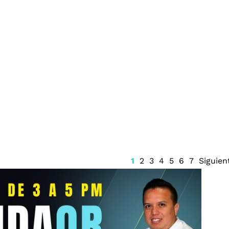
da de Ingemar
Juzgado emite suspensión
ontrabando de
del Sistema Anticorrupción
Quintana Roo y frena
renovación del CPC
1
2
3
4
5
6
7
Siguien