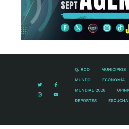
Q. ROO
MUNICIPIOS
MUNDO
ECONOMÍA
MUNDIAL 2026
OPIN
DEPORTES
ESCUCHA