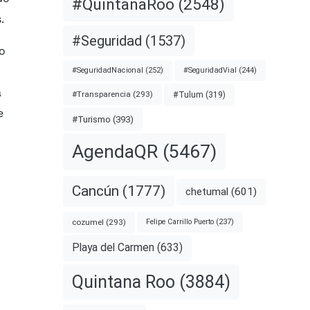
#QuintanaRoo
(2548)
.
#Seguridad
(1537)
mo
#SeguridadNacional
(252)
#SeguridadVial
(244)
a
#Transparencia
(293)
#Tulum
(319)
e
#Turismo
(393)
AgendaQR
(5467)
Cancún
(1777)
chetumal
(601)
cozumel
(293)
Felipe Carrillo Puerto
(237)
Playa del Carmen
(633)
Quintana Roo
(3884)