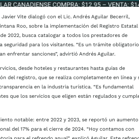
Javier Vite dialogó con el Lic. Andrés Aguilar Becerril,
intana Roo, sobre la implementación del Registro Estatal
sde 2022, busca catalogar a todos los prestadores de
la seguridad para los visitantes. “Es un trámite obligatorio
n enfrentar sanciones”, advirtió Andrés Aguilar.
vicios, desde hoteles y restaurantes hasta guías de
ión del registro, que se realiza completamente en línea y 
transparencia en la industria turística. “Es fundamental
antes que los servicios que eligen están regulados y cumpl
iento notable: entre 2022 y 2023, se reportó un aumento
cional del 17% para el cierre de 2024. “Hoy contamos con
oria para el refrendo anual”, explicó Aguilar. Este refren