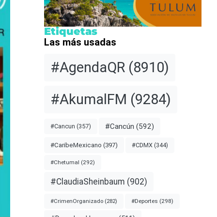
Etiquetas
Las más usadas
#AgendaQR
(8910)
#AkumalFM
(9284)
#Cancún
(592)
#Cancun
(357)
#CDMX
(344)
#CaribeMexicano
(397)
#Chetumal
(292)
#ClaudiaSheinbaum
(902)
#Deportes
(298)
#CrimenOrganizado
(282)