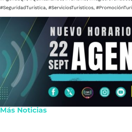
#SeguridadTurística, #ServiciosTurísticos, #PromociónTurí
Más Noticias