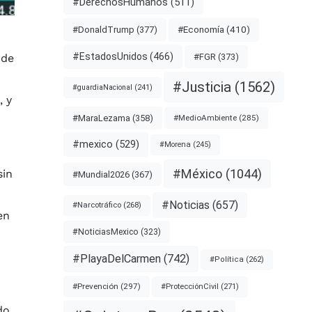
#DerechosHumanos
(511)
#Economía
(410)
#DonaldTrump
(377)
#EstadosUnidos
(466)
 de
#FGR
(373)
#Justicia
(1562)
#guardiaNacional
(241)
, y
#MaraLezama
(358)
#MedioAmbiente
(285)
#mexico
(529)
#Morena
(245)
#México
(1044)
sin
#Mundial2026
(367)
#Noticias
(657)
#Narcotráfico
(268)
en
#NoticiasMexico
(323)
#PlayaDelCarmen
(742)
#Política
(262)
#Prevención
(297)
#ProtecciónCivil
(271)
do