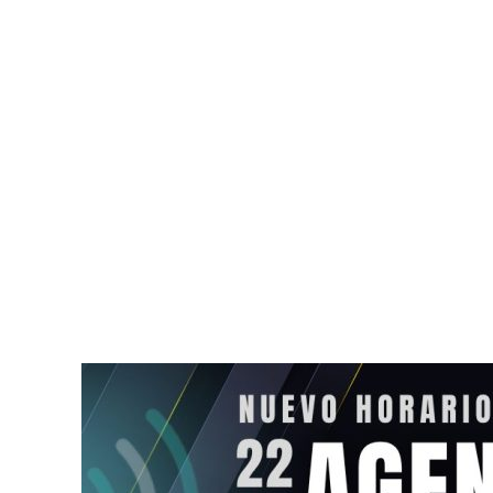
Lanzan tarjeta de
Cae apodera
descuentos Somos Tulum
por red de c
para reactivar la economía
combustible
local