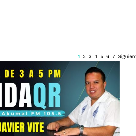
R1 por crimen
Tragedia escolar en
e de Uruapan
Nonthaburi; Adolescente
o
mata a sus abuelos y a 5
profesores en Tailandia
1
2
3
4
5
6
7
Siguien