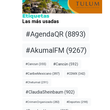
Etiquetas
Las más usadas
#AgendaQR
(8893)
#AkumalFM
(9267)
#Cancún
(592)
#Cancun
(355)
#CDMX
(342)
#CaribeMexicano
(397)
#Chetumal
(291)
#ClaudiaSheinbaum
(902)
#Deportes
(298)
#CrimenOrganizado
(282)