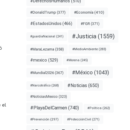
#DerechosHumanos
(510)
#Economía
(410)
#DonaldTrump
(377)
#EstadosUnidos
(466)
#FGR
(371)
#Justicia
(1559)
#guardiaNacional
(241)
ó
#MaraLezama
(358)
#MedioAmbiente
(283)
#mexico
(529)
#Morena
(245)
#México
(1043)
#Mundial2026
(367)
#Noticias
(650)
#Narcotráfico
(268)
#NoticiasMexico
(323)
 el
#PlayaDelCarmen
(740)
#Política
(262)
#Prevención
(297)
#ProtecciónCivil
(271)