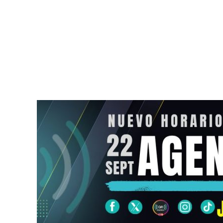
Revelan irregularidades en
Procesan al 
contratos de
de exalcald
exgobernadores de Hidalgo
Carlos Manz
y Chiapas