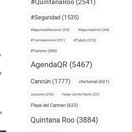
#QuintanaRoo
(2541)
#Seguridad
(1535)
#SeguridadNacional
(252)
#SeguridadVial
(244)
#Transparencia
(291)
#Tulum
(315)
#Turismo
(393)
o
AgendaQR
(5467)
y
Cancún
(1777)
chetumal
(601)
cozumel
(293)
Felipe Carrillo Puerto
(237)
Playa del Carmen
(633)
e
Quintana Roo
(3884)