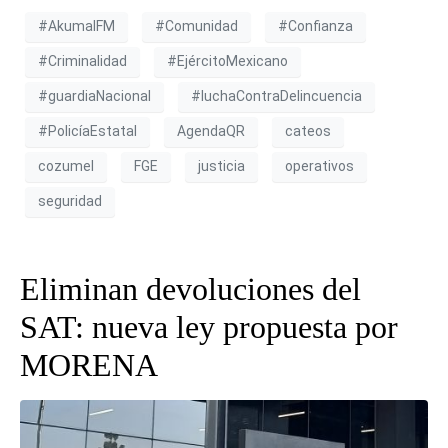
#AkumalFM
#Comunidad
#Confianza
#Criminalidad
#EjércitoMexicano
#guardiaNacional
#luchaContraDelincuencia
#PolicíaEstatal
AgendaQR
cateos
cozumel
FGE
justicia
operativos
seguridad
Eliminan devoluciones del
SAT: nueva ley propuesta por
MORENA