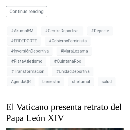
Continue reading
#AkumalFM
#CentroDeportivo.
#Deporte
#EFIDEPORTE
#GobiernoFeminista
#InversiónDeportiva
#MaraLezama
#PistaAtletismo
#QuintanaRoo
#Transformación
#UnidadDeportiva
AgendaQR
bienestar
chetumal
salud
El Vaticano presenta retrato del
Papa León XIV