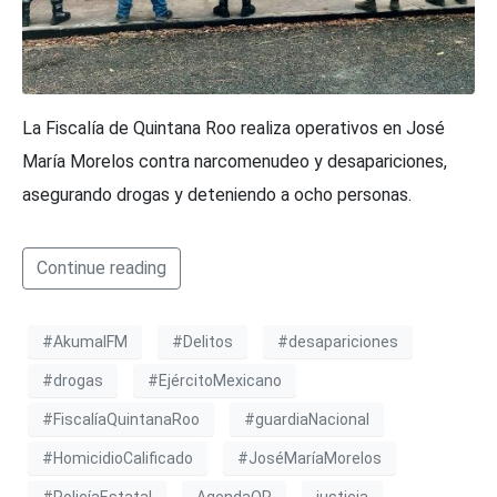
La Fiscalía de Quintana Roo realiza operativos en José
María Morelos contra narcomenudeo y desapariciones,
asegurando drogas y deteniendo a ocho personas.
Continue reading
#AkumalFM
#Delitos
#desapariciones
#drogas
#EjércitoMexicano
#FiscalíaQuintanaRoo
#guardiaNacional
#HomicidioCalificado
#JoséMaríaMorelos
#PolicíaEstatal
AgendaQR
justicia