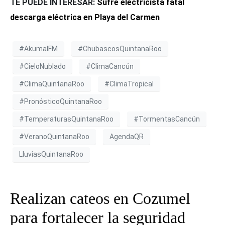
TE PUEDE INTERESAR:
Sufre electricista fatal
descarga eléctrica en Playa del Carmen
#AkumalFM
#ChubascosQuintanaRoo
#CieloNublado
#ClimaCancún
#ClimaQuintanaRoo
#ClimaTropical
#PronósticoQuintanaRoo
#TemperaturasQuintanaRoo
#TormentasCancún
#VeranoQuintanaRoo
AgendaQR
LluviasQuintanaRoo
Realizan cateos en Cozumel
para fortalecer la seguridad