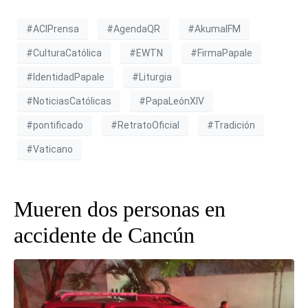
#ACIPrensa
#AgendaQR
#AkumalFM
#CulturaCatólica
#EWTN
#FirmaPapale
#IdentidadPapale
#Liturgia
#NoticiasCatólicas
#PapaLeónXIV
#pontificado
#RetratoOficial
#Tradición
#Vaticano
Mueren dos personas en
accidente de Cancún