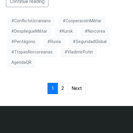
Continue reading
#ConflictoUcraniano
#CooperaciónMilitar
#DespliegueMilitar
#Kursk
#Norcorea
#Pentágono
#Rusia
#SeguridadGlobal
#TropasNorcoreanas
#VladimirPutin
AgendaQR
1
2
Next