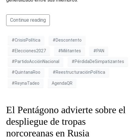
Continue reading
#CrisisPolítica
#Descontento
#Elecciones2027
#Militantes
#PAN
#PartidoAcciónNacional
#PérdidaDeSimpatizantes
#QuintanaRoo
#ReestructuraciónPolítica
#ReynaTadeo
AgendaQR
El Pentágono advierte sobre el
despliegue de tropas
norcoreanas en Rusia