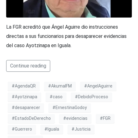
La FGR acreditó que Ángel Aguirre dio instrucciones
directas a sus funcionarios para desaparecer evidencias
del caso Ayotzinapa en Iguala.
Continue reading
#AgendaQR
#AkumalFM
#AngelAguirre
#Ayotzinapa
#caso
#DebidoProceso
#desaparecer
#ErnestinaGodoy
#EstadoDeDerecho
#evidencias
#FGR
#Guerrero
#Iguala
#Justicia