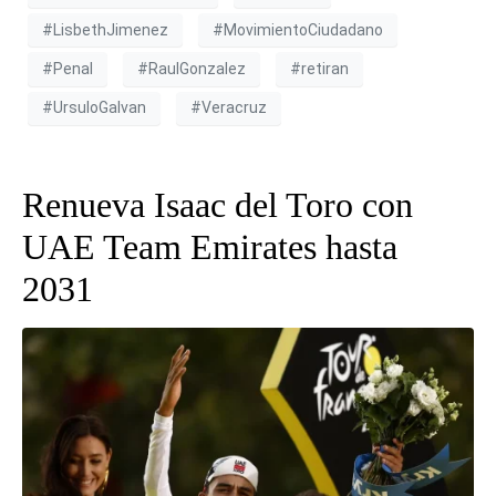
#LisbethJimenez
#MovimientoCiudadano
#Penal
#RaulGonzalez
#retiran
#UrsuloGalvan
#Veracruz
Renueva Isaac del Toro con
UAE Team Emirates hasta
2031