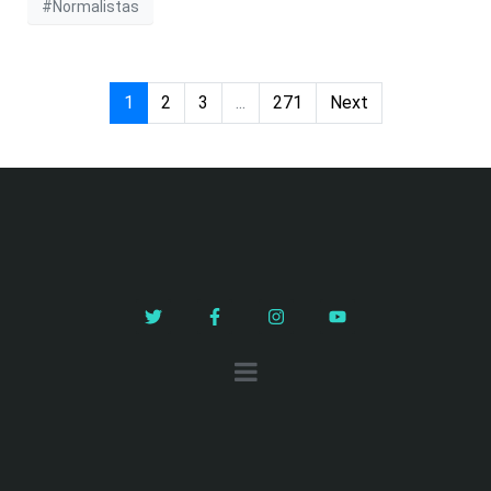
#Normalistas
1
2
3
...
271
Next