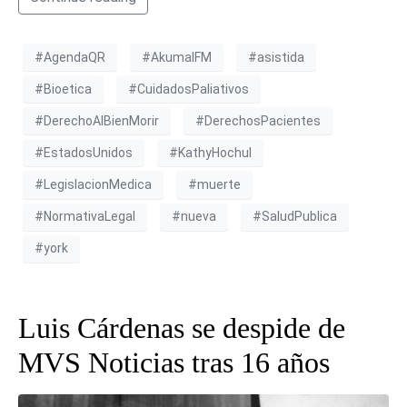
#AgendaQR
#AkumalFM
#asistida
#Bioetica
#CuidadosPaliativos
#DerechoAlBienMorir
#DerechosPacientes
#EstadosUnidos
#KathyHochul
#LegislacionMedica
#muerte
#NormativaLegal
#nueva
#SaludPublica
#york
Luis Cárdenas se despide de
MVS Noticias tras 16 años