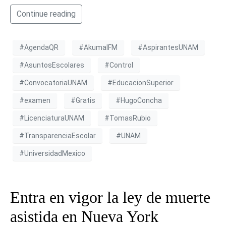
Continue reading
#AgendaQR
#AkumalFM
#AspirantesUNAM
#AsuntosEscolares
#Control
#ConvocatoriaUNAM
#EducacionSuperior
#examen
#Gratis
#HugoConcha
#LicenciaturaUNAM
#TomasRubio
#TransparenciaEscolar
#UNAM
#UniversidadMexico
Entra en vigor la ley de muerte
asistida en Nueva York