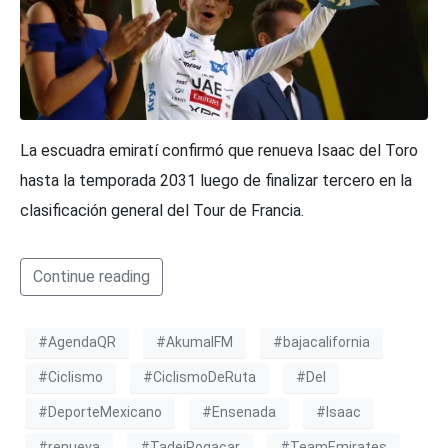
La escuadra emiratí confirmó que renueva Isaac del Toro
hasta la temporada 2031 luego de finalizar tercero en la
clasificación general del Tour de Francia.
Continue reading
#AgendaQR
#AkumalFM
#bajacalifornia
#Ciclismo
#CiclismoDeRuta
#Del
#DeporteMexicano
#Ensenada
#Isaac
#renueva
#TadejPogacar
#TeamEmirates