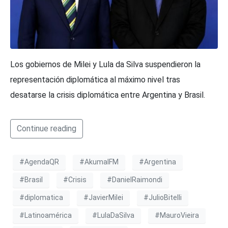
Los gobiernos de Milei y Lula da Silva suspendieron la
representación diplomática al máximo nivel tras
desatarse la crisis diplomática entre Argentina y Brasil.
Continue reading
#AgendaQR
#AkumalFM
#Argentina
#Brasil
#Crisis
#DanielRaimondi
#diplomatica
#JavierMilei
#JulioBitelli
#Latinoamérica
#LulaDaSilva
#MauroVieira