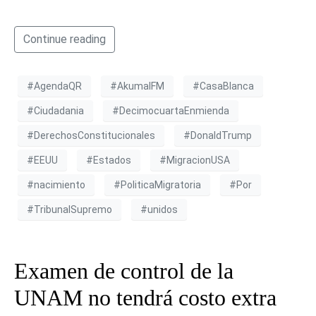
Continue reading
#AgendaQR
#AkumalFM
#CasaBlanca
#Ciudadania
#DecimocuartaEnmienda
#DerechosConstitucionales
#DonaldTrump
#EEUU
#Estados
#MigracionUSA
#nacimiento
#PoliticaMigratoria
#Por
#TribunalSupremo
#unidos
Examen de control de la
UNAM no tendrá costo extra