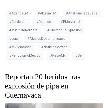
#AgendaQR
#AkumalFM
#AnaFranciscaVega
#Cardenas
#Despide
#ElUniversal
#InstitutoReuters
#LibertadDeExpresion
#Luis
#MediosDeComunicacion
#MVSNoticias
#NoticiasMexico
#PeriodismoMexico
#RadioMx
#Se
Reportan 20 heridos tras
explosión de pipa en
Cuernavaca