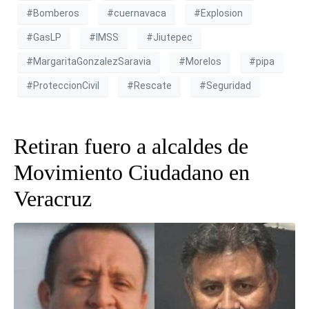
#Bomberos
#cuernavaca
#Explosion
#GasLP
#IMSS
#Jiutepec
#MargaritaGonzalezSaravia
#Morelos
#pipa
#ProteccionCivil
#Rescate
#Seguridad
Retiran fuero a alcaldes de
Movimiento Ciudadano en
Veracruz