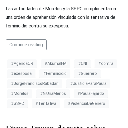
Las autoridades de Morelos y la SSPC cumplimentaron
una orden de aprehensión vinculada con la tentativa de
feminicidio contra su exesposa.
Continue reading
#AgendaQR
#AkumalFM
#CNI
#contra
#exesposa
#Feminicidio
#Guerrero
#JorgeFranciscoRabadan
#JusticiaParaPaula
#Morelos
#NiUnaMenos
#PaulaFajardo
#SSPC
#Tentativa
#ViolenciaDeGenero