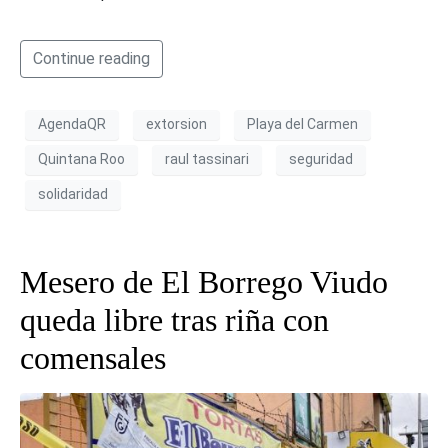
Continue reading
AgendaQR
extorsion
Playa del Carmen
Quintana Roo
raul tassinari
seguridad
solidaridad
Mesero de El Borrego Viudo
queda libre tras riña con
comensales